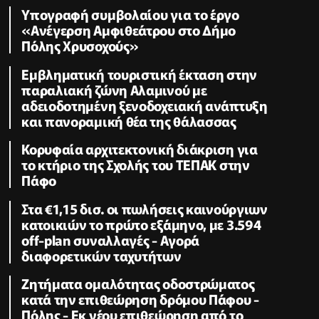
Υπογραφή συμβολαίου για το έργο
«Ανέγερση Αμφιθεάτρου στο Δήμο
Πόλης Χρυσοχούς»
Εμβληματική τουριστική έκταση στην
παραλιακή ζώνη Αλαμινού με
αδειοδοτημένη ξενοδοχειακή ανάπτυξη
και πανοραμική θέα της θάλασσας
Κορυφαία αρχιτεκτονική διάκριση για
το κτήριο της Σχολής του ΤΕΠΑΚ στην
Πάφο
Στα €1,15 δισ. οι πωλήσεις καινούργιων
κατοικιών το πρώτο εξάμηνο, με 3.594
off-plan συναλλαγές - Αγορά
διαφορετικών ταχυτήτων
Zητήματα ομαλότητας οδοστρώματος
κατά την επιθεώρηση δρόμου Πάφου -
Πόλης - Εκ νέου επιθεώρηση από το