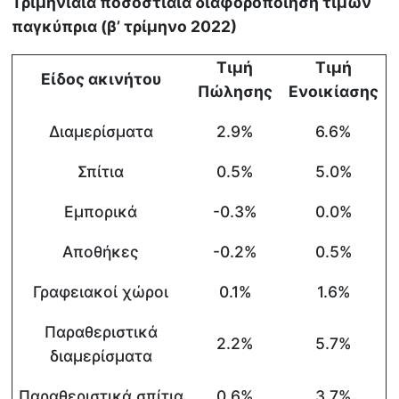
Τριμηνιαία ποσοστιαία διαφοροποίηση τιμών
παγκύπρια (β’ τρίμηνο 2022)
Τιμή
Τιμή
Είδος ακινήτου
Πώλησης
Ενοικίασης
Διαμερίσματα
2.9%
6.6%
Σπίτια
0.5%
5.0%
Εμπορικά
-0.3%
0.0%
Αποθήκες
-0.2%
0.5%
Γραφειακοί χώροι
0.1%
1.6%
Παραθεριστικά
2.2%
5.7%
διαμερίσματα
Παραθεριστικά σπίτια
0.6%
3.7%