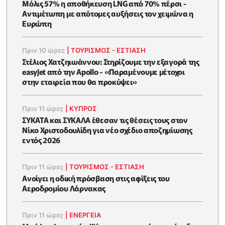
Μόλις 57% η αποθήκευση LNG από 70% πέρσι -
Αντιμέτωπη με απότομες αυξήσεις τον χειμώνα η
Ευρώπη
Πριν 10 ώρες
|
ΤΟΥΡΙΣΜΟΣ - ΕΣΤΙΑΣΗ
Στέλιος Χατζηιωάννου: Στηρίζουμε την εξαγορά της
easyJet από την Apollo - «Παραμένουμε μέτοχοι
στην εταιρεία που θα προκύψει»
Πριν 11 ώρες
|
ΚΥΠΡΟΣ
ΣΥΚΑΤΑ και ΣΥΚΑΛΑ έθεσαν τις θέσεις τους στον
Νίκο Χριστοδουλίδη για νέο σχέδιο αποζημίωσης
εντός 2026
Πριν 11 ώρες
|
ΤΟΥΡΙΣΜΟΣ - ΕΣΤΙΑΣΗ
Ανοίγει η οδική πρόσβαση στις αφίξεις του
Αεροδρομίου Λάρνακας
Πριν 11 ώρες
|
ΕΝΈΡΓΕΙΑ