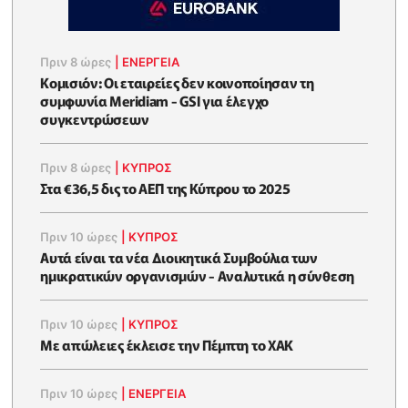
Πριν 8 ώρες
|
ΕΝΈΡΓΕΙΑ
Κομισιόν: Οι εταιρείες δεν κοινοποίησαν τη
συμφωνία Meridiam - GSI για έλεγχο
συγκεντρώσεων
Πριν 8 ώρες
|
ΚΥΠΡΟΣ
Στα €36,5 δις το ΑΕΠ της Κύπρου το 2025
Πριν 10 ώρες
|
ΚΥΠΡΟΣ
Αυτά είναι τα νέα Διοικητικά Συμβούλια των
ημικρατικών οργανισμών - Αναλυτικά η σύνθεση
Πριν 10 ώρες
|
ΚΥΠΡΟΣ
Με απώλειες έκλεισε την Πέμπτη το ΧΑΚ
Πριν 10 ώρες
|
ΕΝΈΡΓΕΙΑ