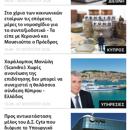
08:30 - 08 ΑΥΓΟΥΣΤΟΥ 2026
ΔΙΕΘΝΗ
Στα χέρια των κοινωνικών
εταίρων τις επόμενες
μέρες το νομοσχέδιο για
το συνταξιοδοτικό - Τα
είπε με Κεραυνό και
Μουσιούττα ο Πρόεδρος
16:49 - 07 ΑΥΓΟΥΣΤΟΥ 2026
ΚΥΠΡΟΣ
Χαράλαμπος Μανώλη
(Scandro): Χωρίς
ανανέωση της
επιδότησης δεν μπορεί να
συνεχιστεί η θαλάσσια
σύνδεση Κύπρου -
Ελλάδας
15:08 - 07 ΑΥΓΟΥΣΤΟΥ 2026
ΥΠΗΡΕΣΙΕΣ
Προς αντικατάσταση
μέλος του Δ.Σ. Cyta που
διόρισε το Υπουργικό