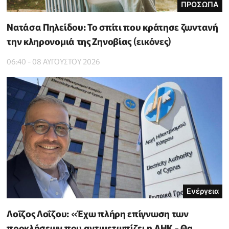
ΠΡΟΣΩΠΑ
Νατάσα Πηλείδου: Το σπίτι που κράτησε ζωντανή
την κληρονομιά της Ζηνοβίας (εικόνες)
06:40 - 08 ΑΥΓΟΥΣΤΟΥ 2026
Ενέργεια
Λοΐζος Λοΐζου: «Έχω πλήρη επίγνωση των
προκλήσεων που αντιμετωπίζει η ΑΗΚ - Θα