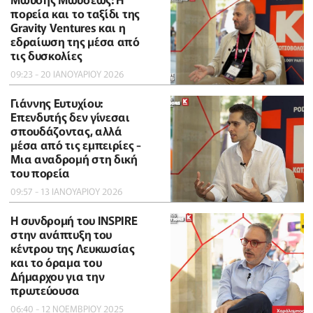
πορεία και το ταξίδι της
Gravity Ventures και η
εδραίωση της μέσα από
τις δυσκολίες
09:23 - 20 ΙΑΝΟΥΑΡΙΟΥ 2026
Γιάννης Ευτυχίου:
Επενδυτής δεν γίνεσαι
σπουδάζοντας, αλλά
μέσα από τις εμπειρίες -
Μια αναδρομή στη δική
του πορεία
09:57 - 13 ΙΑΝΟΥΑΡΙΟΥ 2026
Η συνδρομή του INSPIRE
στην ανάπτυξη του
κέντρου της Λευκωσίας
και το όραμα του
Δήμαρχου για την
πρωτεύουσα
06:40 - 12 ΝΟΕΜΒΡΙΟΥ 2025