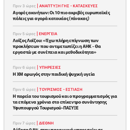
Πριν 3 ώρες
|
ΑΝΑΠΤΥΞΗ ΓΗΣ - ΚΑΤΑΣΚΕΥΕΣ
Αγορές ακινήτων: Οι 10 πιο ακριβές ευρωπαϊκές
πόλεις για αγορά κατοικίας (πίνακας)
Πριν 5 ώρες
|
ΕΝΈΡΓΕΙΑ
Λοΐζος Λοΐζου: «Έχω πλήρη επίγνωση των
προκλήσεων που αντιμετωπίζει η ΑΗΚ - Θα
εργαστώ με συνέπεια και μεθοδικότητα»
Πριν 6 ώρες
|
ΥΠΗΡΕΣΙΕΣ
Η XM αρωγός στην παιδική ψυχική υγεία
Πριν 6 ώρες
|
ΤΟΥΡΙΣΜΟΣ - ΕΣΤΙΑΣΗ
Η πορεία του τουρισμού και ο προγραμματισμός για
τα επόμενα χρόνια στο επίκεντρο συνάντησης
Υφυπουργού Τουρισμού-ΠΑΣΥΞΕ
Πριν 7 ώρες
|
ΔΙΕΘΝΗ
Αύξηση 0,8% στην παραγωγή υπηρεσιών σε