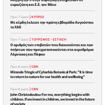
ευρωζώνη και Ε.Ε. τον Μάιο
Πριν 7 ώρες
|
ΚΥΠΡΟΣ
Με κέρδη έκλεισε την πρώτη εβδομάδα Αυγούστου
το ΧΑΚ
Πριν 7 ώρες
|
ΤΟΥΡΙΣΜΟΣ - ΕΣΤΙΑΣΗ
Ο αριθμός των επιβατών που διακινούνται και των
πτήσεων που πραγματοποιούνται στα αεροδρόμια
Λάρνακας και Πάφου
Πριν 8 ώρες
|
CBN
Miranda Tringis of Cyherbia Botanical Park: "It is time
to return to nature for our health and wellbeing"
Πριν 8 ώρες
|
CBN
John Christodoulou: For me, everything begins with
children. If we invest in children, we invest in the future
of society