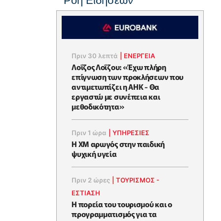
Ροή Ειδήσεων
Πριν 30 λεπτά
|
ΕΝΈΡΓΕΙΑ
Λοΐζος Λοΐζου: «Έχω πλήρη
επίγνωση των προκλήσεων που
αντιμετωπίζει η ΑΗΚ - Θα
εργαστώ με συνέπεια και
μεθοδικότητα»
Πριν 1 ώρα
|
ΥΠΗΡΕΣΙΕΣ
Η XM αρωγός στην παιδική
ψυχική υγεία
Πριν 2 ώρες
|
ΤΟΥΡΙΣΜΟΣ -
ΕΣΤΙΑΣΗ
Η πορεία του τουρισμού και ο
προγραμματισμός για τα