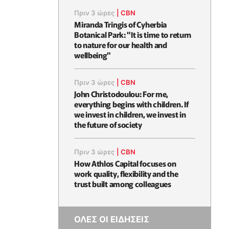
Πριν 3 ώρες
|
CBN
Miranda Tringis of Cyherbia
Botanical Park: "It is time to return
to nature for our health and
wellbeing"
Πριν 3 ώρες
|
CBN
John Christodoulou: For me,
everything begins with children. If
we invest in children, we invest in
the future of society
Πριν 3 ώρες
|
CBN
How Athlos Capital focuses on
work quality, flexibility and the
trust built among colleagues
ΟΛΕΣ ΟΙ ΕΙΔΗΣΕΙΣ