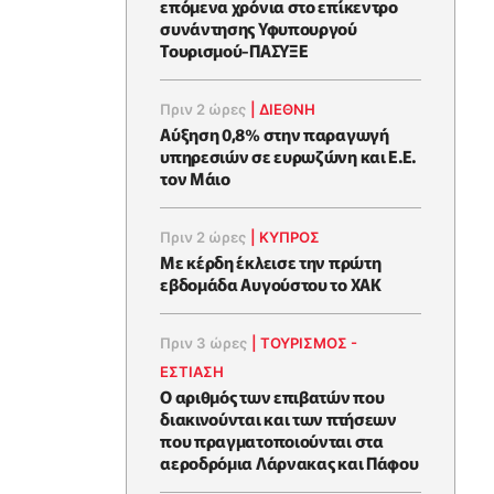
επόμενα χρόνια στο επίκεντρο
συνάντησης Υφυπουργού
Τουρισμού-ΠΑΣΥΞΕ
Πριν 2 ώρες
|
ΔΙΕΘΝΗ
Αύξηση 0,8% στην παραγωγή
υπηρεσιών σε ευρωζώνη και Ε.Ε.
τον Μάιο
Πριν 2 ώρες
|
ΚΥΠΡΟΣ
Με κέρδη έκλεισε την πρώτη
εβδομάδα Αυγούστου το ΧΑΚ
Πριν 3 ώρες
|
ΤΟΥΡΙΣΜΟΣ -
ΕΣΤΙΑΣΗ
Ο αριθμός των επιβατών που
διακινούνται και των πτήσεων
που πραγματοποιούνται στα
αεροδρόμια Λάρνακας και Πάφου