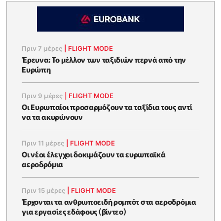
Πριν 7 μέρες
|
FLIGHT MODE
Έρευνα: Το μέλλον των ταξιδιών περνά από την
Ευρώπη
Πριν 9 μέρες
|
FLIGHT MODE
Οι Ευρωπαίοι προσαρμόζουν τα ταξίδια τους αντί
να τα ακυρώνουν
Πριν 11 μέρες
|
FLIGHT MODE
Οι νέοι έλεγχοι δοκιμάζουν τα ευρωπαϊκά
αεροδρόμια
Πριν 15 μέρες
|
FLIGHT MODE
Έρχονται τα ανθρωποειδή ρομπότ στα αεροδρόμια
για εργασίες εδάφους (βίντεο)