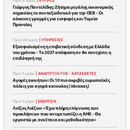
Πριν 6 ώρες
|
ΚΥΠΡΟΣ
Γιώργος Παντελίδης: Ζήτημα μεγάλης οικονομικής
σημασίας το συνταξιοδοτικό για την ΟΕΒ - Οι
κόκκινες γραμμές για εισφορές και Ταμεία
Προνοίας
Πριν 20 ώρες
|
ΥΠΗΡΕΣΙΕΣ
Εξασφαλισμένη η επιβατική σύνδεση με Ελλάδα
του χρόνου - Το 2027 απόφαση αν θα συνεχίσει η
επιδότησή της
Πριν 1 μέρα
|
ΑΝΑΠΤΥΞΗ ΓΗΣ - ΚΑΤΑΣΚΕΥΕΣ
Αγορές ακινήτων: Οι 10 πιο ακριβές ευρωπαϊκές
πόλεις για αγορά κατοικίας (πίνακας)
Πριν 1 μέρα
|
ΕΝΈΡΓΕΙΑ
Λοΐζος Λοΐζου: «Έχω πλήρη επίγνωση των
προκλήσεων που αντιμετωπίζει η ΑΗΚ - Θα
εργαστώ με συνέπεια και μεθοδικότητα»