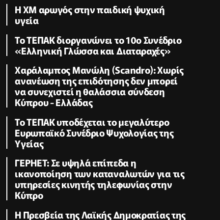
Η XM αρωγός στην παιδική ψυχική
υγεία
Το ΤΕΠΑΚ διοργανώνει το 10ο Συνέδριο
«Ελληνική Γλώσσα και Διαταραχές»
Χαράλαμπος Μανώλη (Scandro): Χωρίς
ανανέωση της επιδότησης δεν μπορεί
να συνεχιστεί η θαλάσσια σύνδεση
Κύπρου - Ελλάδας
Το ΤΕΠΑΚ υποδέχεται το μεγαλύτερο
Ευρωπαϊκό Συνέδριο Ψυχολογίας της
Υγείας
ΓΕΡΗΕΤ: Σε υψηλά επίπεδα η
ικανοποίηση των καταναλωτών για τις
υπηρεσίες κινητής τηλεφωνίας στην
Κύπρο
Η Πρεσβεία της Λαϊκής Δημοκρατίας της