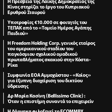
Η Πρεσβεία της Λαϊκής Δημοκρατίας της
Κίνας στηρίζει το έργο του Κυπριακού
Ερυθρού Σταυρού
Υποτροφίες €10.000 σε φοιτητές του
ΤΕΠΑΚ από το «Ταμείο Ημέρας Αγάπης
Παιδιού»
Η Freedom Holding Corp. γενικός εταίρος
του αμερικανικού σταδίου του
παγκόσμιου σχολικού ομαδικού
πρωταθλήματος σκακιού στην Κόστα-
Ρίκα
Συμφωνία ΕΟΑ Αμμοχώστου - «Κοίος»
για έξυπνη διαχείριση του δικτύου
ύδρευσης
Δρ Μαρία Κασίνη (Bellissimo Clinic) :
Όταν η επιστήμη συναντά το επιχειρείν
Η Λάρνακα φιλοξενεί το ECOMMBX