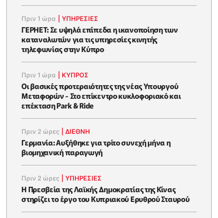
Πριν 1 ώρα
|
ΥΠΗΡΕΣΙΕΣ
ΓΕΡΗΕΤ: Σε υψηλά επίπεδα η ικανοποίηση των
καταναλωτών για τις υπηρεσίες κινητής
τηλεφωνίας στην Κύπρο
Πριν 1 ώρα
|
ΚΥΠΡΟΣ
Οι βασικές προτεραιότητες της νέας Υπουργού
Μεταφορών - Στο επίκεντρο κυκλοφοριακό και
επέκταση Park & Ride
Πριν 2 ώρες
|
ΔΙΕΘΝΗ
Γερμανία: Αυξήθηκε για τρίτο συνεχή μήνα η
βιομηχανική παραγωγή
Πριν 2 ώρες
|
ΥΠΗΡΕΣΙΕΣ
Η Πρεσβεία της Λαϊκής Δημοκρατίας της Κίνας
στηρίζει το έργο του Κυπριακού Ερυθρού Σταυρού