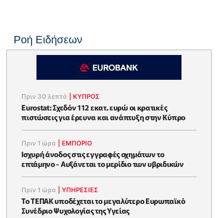
Ροή Ειδήσεων
Πριν 30 λεπτά
|
ΚΥΠΡΟΣ
Eurostat: Σχεδόν 112 εκατ. ευρώ οι κρατικές
πιστώσεις για έρευνα και ανάπτυξη στην Κύπρο
Πριν 1 ώρα
|
ΕΜΠΟΡΙΟ
Ισχυρή άνοδος στις εγγραφές οχημάτων το
επτάμηνο - Αυξάνεται το μερίδιο των υβριδικών
Πριν 1 ώρα
|
ΥΠΗΡΕΣΙΕΣ
Το ΤΕΠΑΚ υποδέχεται το μεγαλύτερο Ευρωπαϊκό
Συνέδριο Ψυχολογίας της Υγείας