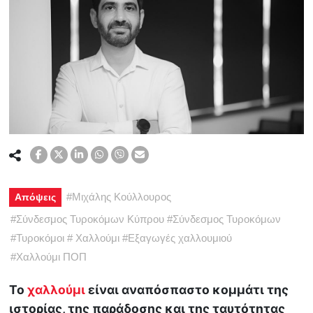
#
Μιχάλης Κούλλουρος
Απόψεις
#
Σύνδεσμος Τυροκόμων Κύπρου
#
Σύνδεσμος Τυροκόμων
#
Τυροκόμοι
#
Χαλλούμι
#
Εξαγωγές χαλλουμιού
#
Χαλλούμι ΠΟΠ
Το
χαλλούμι
είναι αναπόσπαστο κομμάτι της
ιστορίας, της παράδοσης και της ταυτότητας