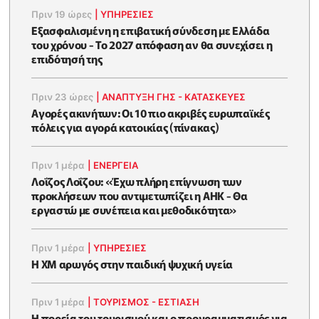
Πριν 19 ώρες
|
ΥΠΗΡΕΣΙΕΣ
Εξασφαλισμένη η επιβατική σύνδεση με Ελλάδα
του χρόνου - Το 2027 απόφαση αν θα συνεχίσει η
επιδότησή της
Πριν 23 ώρες
|
ΑΝΑΠΤΥΞΗ ΓΗΣ - ΚΑΤΑΣΚΕΥΕΣ
Αγορές ακινήτων: Οι 10 πιο ακριβές ευρωπαϊκές
πόλεις για αγορά κατοικίας (πίνακας)
Πριν 1 μέρα
|
ΕΝΈΡΓΕΙΑ
Λοΐζος Λοΐζου: «Έχω πλήρη επίγνωση των
προκλήσεων που αντιμετωπίζει η ΑΗΚ - Θα
εργαστώ με συνέπεια και μεθοδικότητα»
Πριν 1 μέρα
|
ΥΠΗΡΕΣΙΕΣ
Η XM αρωγός στην παιδική ψυχική υγεία
Πριν 1 μέρα
|
ΤΟΥΡΙΣΜΟΣ - ΕΣΤΙΑΣΗ
Η πορεία του τουρισμού και ο προγραμματισμός για