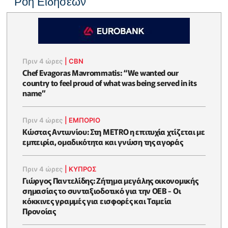
Ροή Ειδήσεων
Πριν 4 ώρες
|
CBN
Chef Evagoras Mavrommatis: “We wanted our
country to feel proud of what was being served in its
name”
Πριν 4 ώρες
|
ΕΜΠΟΡΙΟ
Κώστας Αντωνίου: Στη METRO η επιτυχία χτίζεται με
εμπειρία, ομαδικότητα και γνώση της αγοράς
Πριν 4 ώρες
|
ΚΥΠΡΟΣ
Γιώργος Παντελίδης: Ζήτημα μεγάλης οικονομικής
σημασίας το συνταξιοδοτικό για την ΟΕΒ - Οι
κόκκινες γραμμές για εισφορές και Ταμεία
Προνοίας