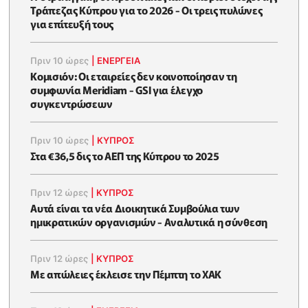
Τράπεζας Κύπρου για το 2026 - Οι τρεις πυλώνες
για επίτευξή τους
Πριν 10 ώρες
|
ΕΝΈΡΓΕΙΑ
Κομισιόν: Οι εταιρείες δεν κοινοποίησαν τη
συμφωνία Meridiam - GSI για έλεγχο
συγκεντρώσεων
Πριν 10 ώρες
|
ΚΥΠΡΟΣ
Στα €36,5 δις το ΑΕΠ της Κύπρου το 2025
Πριν 12 ώρες
|
ΚΥΠΡΟΣ
Αυτά είναι τα νέα Διοικητικά Συμβούλια των
ημικρατικών οργανισμών - Αναλυτικά η σύνθεση
Πριν 12 ώρες
|
ΚΥΠΡΟΣ
Με απώλειες έκλεισε την Πέμπτη το ΧΑΚ