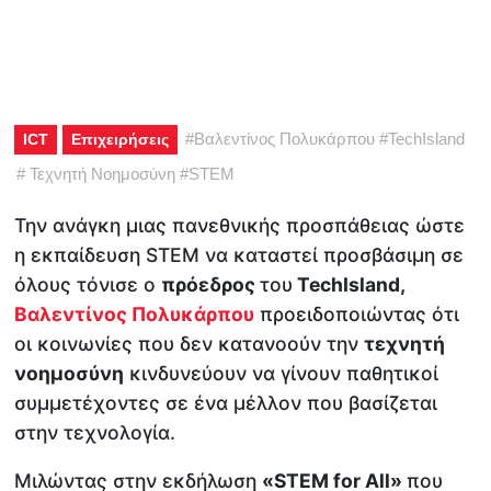
#
Βαλεντίνος Πολυκάρπου
#
TechIsland
ICT
Επιχειρήσεις
#
Τεχνητή Νοημοσύνη
#
STEM
Την ανάγκη μιας πανεθνικής προσπάθειας ώστε
η εκπαίδευση STEM να καταστεί προσβάσιμη σε
όλους τόνισε ο
πρόεδρος
του
TechIsland,
Βαλεντίνος Πολυκάρπου
προειδοποιώντας ότι
οι κοινωνίες που δεν κατανοούν την
τεχνητή
νοημοσύνη
κινδυνεύουν να γίνουν παθητικοί
συμμετέχοντες σε ένα μέλλον που βασίζεται
στην τεχνολογία.
Μιλώντας στην εκδήλωση
«STEM for All»
που