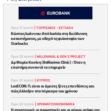
Πριν 17 λεπτά
|
ΤΟΥΡΙΣΜΟΣ - ΕΣΤΙΑΣΗ
Κώστας Ιωάννου: Από barista στη διεύθυνση
καταστήματος, με οδηγό τη φιλοσοφία των
Starbucks
Πριν 22 λεπτά
|
MILLENNIAL & GEN Z PROJECT
Δρ Μαρία Κασίνη (Bellissimo Clinic) : Όταν η
επιστήμη συναντά το επιχειρείν
Πριν 27 λεπτά
|
ΚΥΠΡΟΣ
LexECON: Τι είναι οι άμεσες ξένες επενδύσεις και
πώς άλλαξαν στο πέρασμα του χρόνου
Πριν 32 λεπτά
|
ΧΡΗΜΑΤΟΟΙΚΟΝΟΜΙΚΆ
Η στρατηγική, οι προοπτικές και οι κύριοι στόχοι της