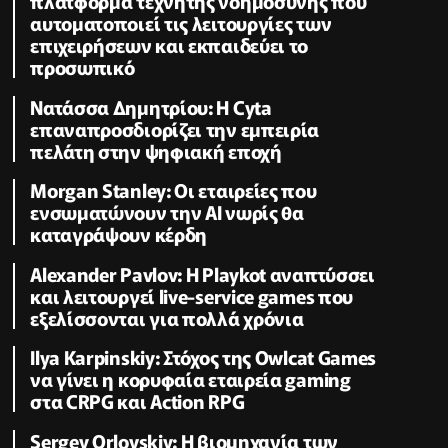
πλατφόρμα τεχνητής νοημοσύνης που
αυτοματοποιεί τις λειτουργίες των
επιχειρήσεων και εκπαιδεύει το
προσωπικό
Νατάσσα Δημητρίου: Η Cyta
επαναπροσδιορίζει την εμπειρία
πελάτη στην ψηφιακή εποχή
Morgan Stanley: Οι εταιρείες που
ενσωματώνουν την ΑΙ νωρίς θα
καταγράψουν κέρδη
Alexander Pavlov: Η Playkot αναπτύσσει
και λειτουργεί live-service games που
εξελίσσονται για πολλά χρόνια
Ilya Karpinskiy: Στόχος της Owlcat Games
να γίνει η κορυφαία εταιρεία gaming
στα CRPG και Action RPG
Sergey Orlovskiy: Η βιομηχανία των