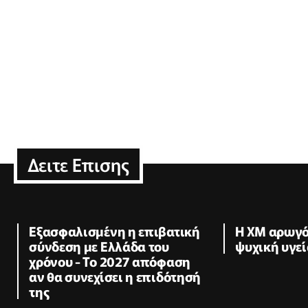
Δειτε Επισης
Εξασφαλισμένη η επιβατική
Η XM αρωγό
σύνδεση με Ελλάδα του
ψυχική υγεί
χρόνου - Το 2027 απόφαση
αν θα συνεχίσει η επιδότησή
της