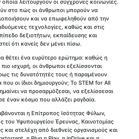
οποία λειτουργούν οι σύγχρονες κοινωνίες.
ούν στο πώς οι άνθρωποι μπορούν να
ιοποιήσουν και να επωφεληθούν από την
αδυόμενες τεχνολογίες, καθώς και στις
πίπεδο δεξιοτήτων, εκπαίδευσης και
τεί ότι κανείς δεν μένει πίσω.
μα θέτει ένα ευρύτερο ερώτημα: καθώς η
 πιο ισχυρή, οι άνθρωποι εξελίσσονται
ως τις δυνατότητές τους ή παραμένουν
που οι ίδιοι δημιουργούν; Το STEM for All
 σημαίνει να προσαρμόζεσαι, να εξελίσσεσαι
σε έναν κόσμο που αλλάζει ραγδαία.
βάνονται η Επίτροπος Ισότητας Φύλων,
ές του Υφυπουργείου Έρευνας, Καινοτομίας
ς και στελέχη από διεθνείς οργανισμούς και
torrent, η Plug n Play, η inDrive και η