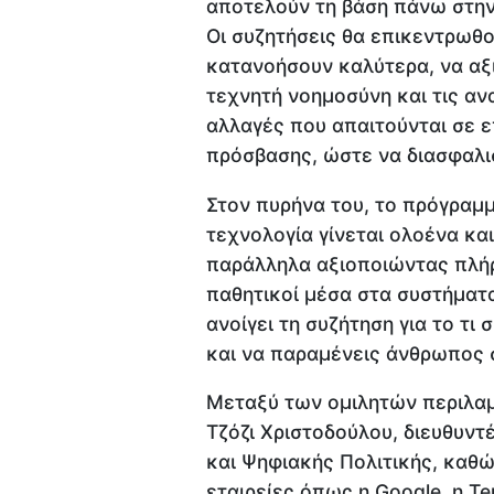
αποτελούν τη βάση πάνω στην 
Οι συζητήσεις θα επικεντρωθ
κατανοήσουν καλύτερα, να αξ
τεχνητή νοημοσύνη και τις αν
αλλαγές που απαιτούνται σε ε
πρόσβασης, ώστε να διασφαλισ
Στον πυρήνα του, το πρόγραμ
τεχνολογία γίνεται ολοένα και
παράλληλα αξιοποιώντας πλήρ
παθητικοί μέσα στα συστήματα 
ανοίγει τη συζήτηση για το τι
και να παραμένεις άνθρωπος 
Μεταξύ των ομιλητών περιλαμ
Τζόζι Χριστοδούλου, διευθυντ
και Ψηφιακής Πολιτικής, καθώ
εταιρείες όπως η Google, η Tens