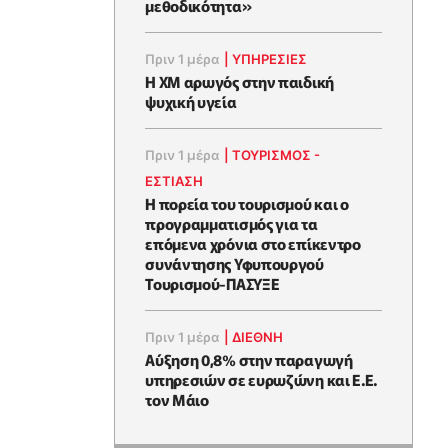
μεθοδικότητα»
Πριν 1 μέρα
|
ΥΠΗΡΕΣΙΕΣ
Η XM αρωγός στην παιδική
ψυχική υγεία
Πριν 1 μέρα
|
ΤΟΥΡΙΣΜΟΣ -
ΕΣΤΙΑΣΗ
Η πορεία του τουρισμού και ο
προγραμματισμός για τα
επόμενα χρόνια στο επίκεντρο
συνάντησης Υφυπουργού
Τουρισμού-ΠΑΣΥΞΕ
Πριν 1 μέρα
|
ΔΙΕΘΝΗ
Αύξηση 0,8% στην παραγωγή
υπηρεσιών σε ευρωζώνη και Ε.Ε.
τον Μάιο