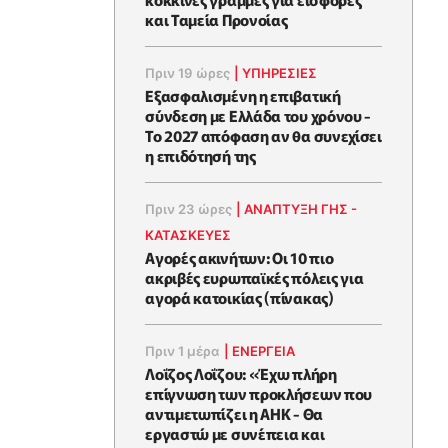
και Ταμεία Προνοίας
Πριν 19 ώρες
|
ΥΠΗΡΕΣΙΕΣ
Εξασφαλισμένη η επιβατική
σύνδεση με Ελλάδα του χρόνου -
Το 2027 απόφαση αν θα συνεχίσει
η επιδότησή της
Πριν 23 ώρες
|
ΑΝΑΠΤΥΞΗ ΓΗΣ -
ΚΑΤΑΣΚΕΥΕΣ
Αγορές ακινήτων: Οι 10 πιο
ακριβές ευρωπαϊκές πόλεις για
αγορά κατοικίας (πίνακας)
Πριν 1 μέρα
|
ΕΝΈΡΓΕΙΑ
Λοΐζος Λοΐζου: «Έχω πλήρη
επίγνωση των προκλήσεων που
αντιμετωπίζει η ΑΗΚ - Θα
εργαστώ με συνέπεια και