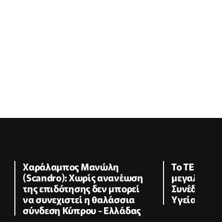
Χαράλαμπος Μανώλη
Το ΤΕΠΑΚ υ
(Scandro): Χωρίς ανανέωση
μεγαλύτερ
της επιδότησης δεν μπορεί
Συνέδριο Ψ
να συνεχιστεί η θαλάσσια
Υγείας
σύνδεση Κύπρου - Ελλάδας