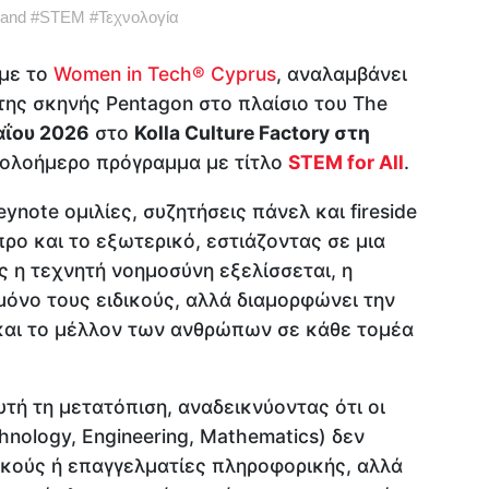
land
#
STEM
#
Τεχνολογία
 με το
Women in Tech® Cyprus
, αναλαμβάνει
της σκηνής Pentagon στο πλαίσιο του The
αΐου 2026
στο
Kolla Culture Factory στη
 ολοήμερο πρόγραμμα με τίτλο
STEM for All
.
note ομιλίες, συζητήσεις πάνελ και fireside
προ και το εξωτερικό, εστιάζοντας σε μια
 η τεχνητή νοημοσύνη εξελίσσεται, η
όνο τους ειδικούς, αλλά διαμορφώνει την
 και το μέλλον των ανθρώπων σε κάθε τομέα
τή τη μετατόπιση, αναδεικνύοντας ότι οι
hnology, Engineering, Mathematics) δεν
κούς ή επαγγελματίες πληροφορικής, αλλά