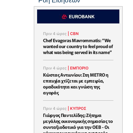
Ροή Ειδήσεων
Πριν 4 ώρες
|
CBN
Chef Evagoras Mavrommatis: “We
wanted our country to feel proud of
what was being served in its name”
Πριν 4 ώρες
|
ΕΜΠΟΡΙΟ
Κώστας Αντωνίου: Στη METRO η
επιτυχία χτίζεται με εμπειρία,
ομαδικότητα και γνώση της
αγοράς
Πριν 4 ώρες
|
ΚΥΠΡΟΣ
Γιώργος Παντελίδης: Ζήτημα
μεγάλης οικονομικής σημασίας το
συνταξιοδοτικό για την ΟΕΒ - Οι
κόκκινες γραμμές για εισφορές