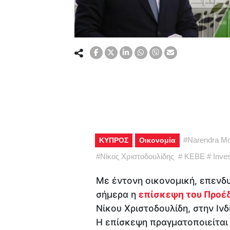
#
Narendra Mo
ΚΥΠΡΟΣ
Οικονομία
#
Νίκος Χριστοδουλίδης
#
ΚΕΒΕ
#
Inves
Με έντονη οικονομική, επενδυ
σήμερα η
επίσκεψη του Προέ
Νίκου Χριστοδουλίδη, στην Ινδί
Η επίσκεψη πραγματοποιείτα