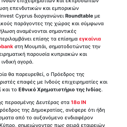
 Ινδών επιχειρηματιών και εκπροσώπων
χυση επενδυτικών και εμπορικών
 Invest Cyprus διοργανώνει
Roundtable
με
μικούς παράγοντες της χώρας και σύμφωνα
δήλωση αναμένονται σημαντικές
περιλαμβάνει επίσης τα επίσημα
εγκαίνια
obank
στη Μουμπάι, σηματοδοτώντας την
ειρηματική παρουσία κυπριακών και
ινδική αγορά.
ία θα παρευρεθεί, ο Πρόεδρος της
ριστές επαφές με Ινδούς επιχειρηματίες και
 και το
Εθνικό Χρηματιστήριο της Ινδίας
.
ης περασμένης Δευτέρας στα
18α IN
Πρόεδρος της Δημοκρατίας, ανέφερε ότι ήδη
σματα από το αυξανόμενο ενδιαφέρον
 Κύπρο, σημειώνοντας πως σειρά εταιρειών