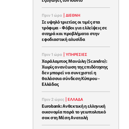
Πριν 1 ώρα
|
ΔΙΕΘΝΗ
Σε υψηλό τριετίας οι τιμές στα
τρόφιμα - Φόβοι για ελλείψεις σε
σιτηρά και προβλήματα στην
εφοδιαστική αλυσίδα
Πριν 1 ώρα
|
ΥΠΗΡΕΣΙΕΣ
Χαράλαμπος Μανώλη (Scandro):
Χωρίς ανανέωση της επιδότησης
δεν μπορεί να συνεχιστεί η
θαλάσσια σύνδεση Κύπρου -
Ελλάδας
Πριν 2 ώρες
|
ΕΛΛΆΔΑ
Eurobank: Ανθεκτική η ελληνική
οικονομία παρά το γεωπολιτικό
σοκ στη Μέση Ανατολή