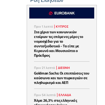
Ροή Ειδήσεων
Πριν 1 λεπτό
|
ΚΥΠΡΟΣ
Στα χέρια των κοινωνικών
εταίρων τις επόμενες μέρες το
νομοσχέδιο για το
συνταξιοδοτικό - Τα είπε με
Κεραυνό και Μουσιούττα ο
Πρόεδρος
Πριν 21 λεπτά
|
ΔΙΕΘΝΗ
Goldman Sachs: Οι επιπτώσεις του
καύσωνα και των πυρκαγιών σε
πληθωρισμό και ΑΕΠ
Πριν 54 λεπτά
|
ΕΛΛΆΔΑ
Άλμα 26,3% στις ελληνικές
εξαγωγές τον Ιούνιο