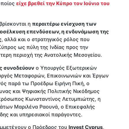
 οποίος
είχε βρεθεί την Κύπρο τον Ιούνιο του
βρίσκονται η
περαιτέρω ενίσχυση των
ροσέλκυση επενδύσεων, η ενδυνάμωση της
ς
, αλλά και ο στρατηγικός ρόλος που
Κύπρος ως πύλη της Ινδίας προς την
τερη περιοχή της Ανατολικής Μεσογείου.
ς συνοδεύουν
ο Υπουργός Εξωτερικών
υργός Μεταφορών, Επικοινωνιών και Έργων
ός παρά τω Προέδρω Ειρήνη Πική, ο
υνας και Ψηφιακής Πολιτικής Νικόδημος
κπρόσωπος Κωνσταντίνος Λετυμπιώτης, η
των Μαριλένα Ραουνά, ο Επικεφαλής
δης και υπηρεσιακοί παράγοντες.
υμμετέχουν ο Πρόεδρος του
Invest Cyprus
,