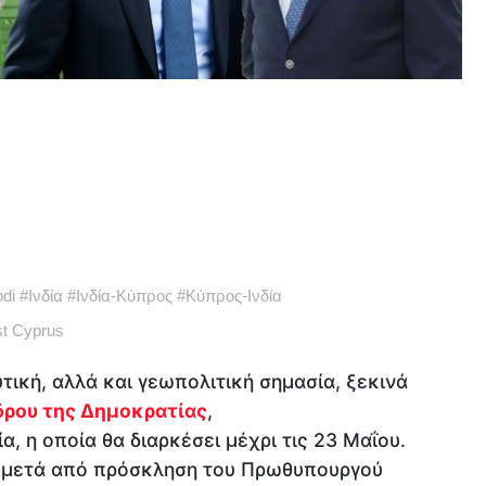
di
#
Ινδία
#
Ινδία-Κύπρος
#
Κύπρος-Ινδία
t Cyprus
τική, αλλά και γεωπολιτική σημασία, ξεκινά
δρου της Δημοκρατίας
,
α, η οποία θα διαρκέσει μέχρι τις 23 Μαΐου.
ι μετά από πρόσκληση του Πρωθυπουργού