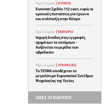
Πριν 2 ώρες
|
ΚΥΠΡΟΣ
Eurostat: Σχεδόν 112 εκατ. ευρώ οι
κρατικές πιστώσεις για έρευνα
και ανάπτυξη στην Κύπρο
Πριν 3 ώρες
|
ΕΜΠΟΡΙΟ
Ισχυρή άνοδος στις εγγραφές
οχημάτων το επτάμηνο -
Αυξάνεται το μερίδιο των
υβριδικών
Πριν 3 ώρες
|
ΥΠΗΡΕΣΙΕΣ
Το ΤΕΠΑΚ υποδέχεται το
μεγαλύτερο Ευρωπαϊκό Συνέδριο
Ψυχολογίας της Υγείας
ΟΛΕΣ ΟΙ ΕΙΔΗΣΕΙΣ