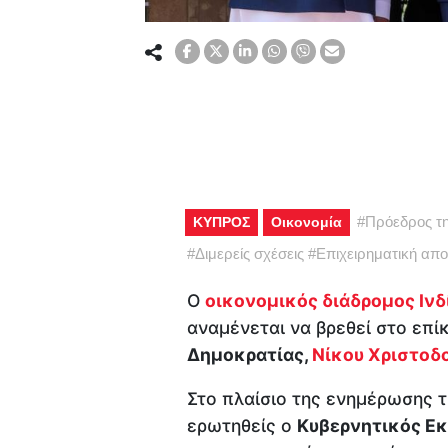
#
Πρόεδρος τη
ΚΥΠΡΟΣ
Οικονομία
#
Διμερείς σχέσεις
#
Επιχειρηματική απ
Ο
οικονομικός διάδρομος Ιν
αναμένεται να βρεθεί στο επί
Δημοκρατίας,
Νίκου Χριστοδ
Στο πλαίσιο της ενημέρωσης 
ερωτηθείς ο
Κυβερνητικός Ε