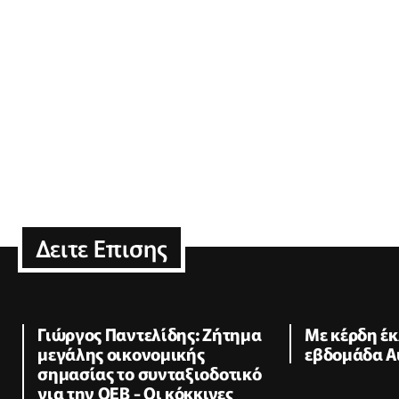
Δειτε Επισης
Γιώργος Παντελίδης: Ζήτημα
Με κέρδη έκ
μεγάλης οικονομικής
εβδομάδα Α
σημασίας το συνταξιοδοτικό
για την ΟΕΒ - Οι κόκκινες