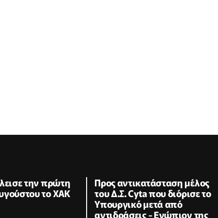
λεισε την πρώτη
Προς αντικατάσταση μέλος
υγούστου το ΧΑΚ
του Δ.Σ. Cyta που διόρισε το
Υπουργικό μετά από
αντιδράσεις - Ενώπιον της