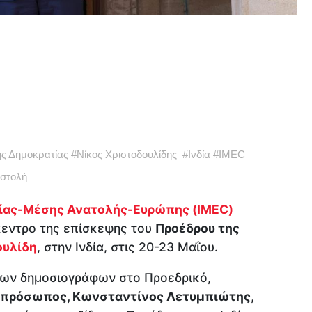
ς Δημοκρατίας
#
Νίκος Χριστοδουλίδης
#
Ινδία
#
IMEC
οστολή
δίας-Μέσης Ανατολής-Ευρώπης (IMEC)
κεντρο της επίσκεψης του
Προέδρου της
ουλίδη
, στην Ινδία, στις 20-23 Μαΐου.
των δημοσιογράφων στο Προεδρικό,
κπρόσωπος, Κωνσταντίνος Λετυμπιώτης
,