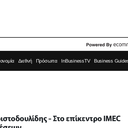
κονομία
Διεθνή
Πρόσωπα
InBusinessTV
Business Guide
ριστοδουλίδης - Στο επίκεντρο IMEC
χέσεων