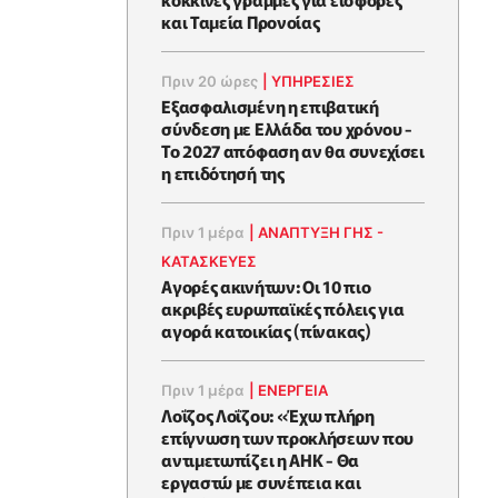
και Ταμεία Προνοίας
Πριν 20 ώρες
|
ΥΠΗΡΕΣΙΕΣ
Εξασφαλισμένη η επιβατική
σύνδεση με Ελλάδα του χρόνου -
Το 2027 απόφαση αν θα συνεχίσει
η επιδότησή της
Πριν 1 μέρα
|
ΑΝΑΠΤΥΞΗ ΓΗΣ -
ΚΑΤΑΣΚΕΥΕΣ
Αγορές ακινήτων: Οι 10 πιο
ακριβές ευρωπαϊκές πόλεις για
αγορά κατοικίας (πίνακας)
Πριν 1 μέρα
|
ΕΝΈΡΓΕΙΑ
Λοΐζος Λοΐζου: «Έχω πλήρη
επίγνωση των προκλήσεων που
αντιμετωπίζει η ΑΗΚ - Θα
εργαστώ με συνέπεια και