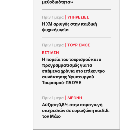
μεθοδικότητα»
Πριν 1 μέρα
|
ΥΠΗΡΕΣΙΕΣ
Η XM αρωγός στην παιδική
ψυχική υγεία
Πριν 1 μέρα
|
ΤΟΥΡΙΣΜΟΣ -
ΕΣΤΙΑΣΗ
Η πορεία του τουρισμού και ο
προγραμματισμός για τα
επόμενα χρόνια στο επίκεντρο
συνάντησης Υφυπουργού
Τουρισμού-ΠΑΣΥΞΕ
Πριν 1 μέρα
|
ΔΙΕΘΝΗ
Αύξηση 0,8% στην παραγωγή
υπηρεσιών σε ευρωζώνη και Ε.Ε.
τον Μάιο