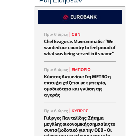
Ροή Ειδήσεων
Πριν 6 ώρες
|
CBN
Chef Evagoras Mavrommatis: “We
wanted our country to feel proud of
what was being served in its name”
Πριν 6 ώρες
|
ΕΜΠΟΡΙΟ
Κώστας Αντωνίου: Στη METRO η
επιτυχία χτίζεται με εμπειρία,
ομαδικότητα και γνώση της
αγοράς
Πριν 6 ώρες
|
ΚΥΠΡΟΣ
Γιώργος Παντελίδης: Ζήτημα
μεγάλης οικονομικής σημασίας το
συνταξιοδοτικό για την ΟΕΒ - Οι
κόκκινες γραμμές για εισφορές