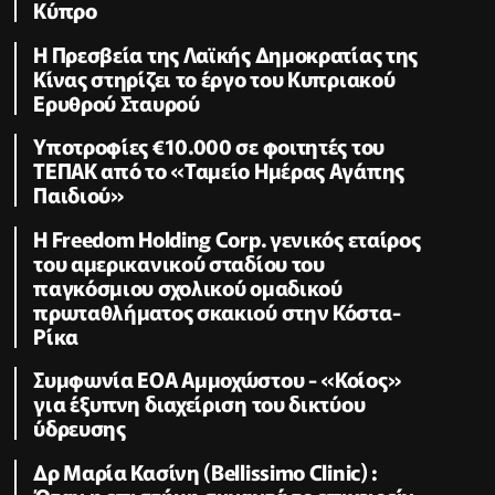
Κύπρο
Η Πρεσβεία της Λαϊκής Δημοκρατίας της
Κίνας στηρίζει το έργο του Κυπριακού
Ερυθρού Σταυρού
Υποτροφίες €10.000 σε φοιτητές του
ΤΕΠΑΚ από το «Ταμείο Ημέρας Αγάπης
Παιδιού»
Η Freedom Holding Corp. γενικός εταίρος
του αμερικανικού σταδίου του
παγκόσμιου σχολικού ομαδικού
πρωταθλήματος σκακιού στην Κόστα-
Ρίκα
Συμφωνία ΕΟΑ Αμμοχώστου - «Κοίος»
για έξυπνη διαχείριση του δικτύου
ύδρευσης
Δρ Μαρία Κασίνη (Bellissimo Clinic) :