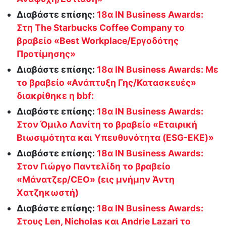
Διαβάστε επίσης:
18α IN Business Awards:
Στη The Starbucks Coffee Company το
βραβείο «Best Workplace/Εργοδότης
Προτίμησης»
Διαβάστε επίσης:
18α IN Business Awards: Με
το βραβείο «Ανάπτυξη Γης/Κατασκευές»
διακρίθηκε η bbf:
Διαβάστε επίσης:
18α IN Business Awards:
Στον Όμιλο Λανίτη το βραβείο «Εταιρική
Βιωσιμότητα και Υπευθυνότητα (ESG-EKE)»
Διαβάστε επίσης:
18α IN Business Awards:
Στον Γιώργο Παντελίδη το βραβείο
«Μάνατζερ/CEO» (εις μνήμην Άντη
Χατζηκωστή)
Διαβάστε επίσης:
18α IN Business Awards:
Στους Len, Nicholas και Andrie Lazari το