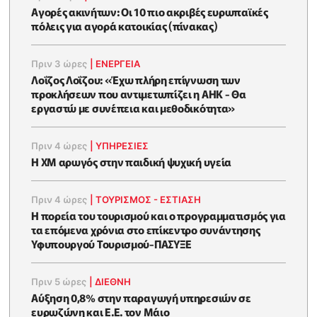
Αγορές ακινήτων: Οι 10 πιο ακριβές ευρωπαϊκές
πόλεις για αγορά κατοικίας (πίνακας)
Πριν 3 ώρες
|
ΕΝΈΡΓΕΙΑ
Λοΐζος Λοΐζου: «Έχω πλήρη επίγνωση των
προκλήσεων που αντιμετωπίζει η ΑΗΚ - Θα
εργαστώ με συνέπεια και μεθοδικότητα»
Πριν 4 ώρες
|
ΥΠΗΡΕΣΙΕΣ
Η XM αρωγός στην παιδική ψυχική υγεία
Πριν 4 ώρες
|
ΤΟΥΡΙΣΜΟΣ - ΕΣΤΙΑΣΗ
Η πορεία του τουρισμού και ο προγραμματισμός για
τα επόμενα χρόνια στο επίκεντρο συνάντησης
Υφυπουργού Τουρισμού-ΠΑΣΥΞΕ
Πριν 5 ώρες
|
ΔΙΕΘΝΗ
Αύξηση 0,8% στην παραγωγή υπηρεσιών σε
ευρωζώνη και Ε.Ε. τον Μάιο