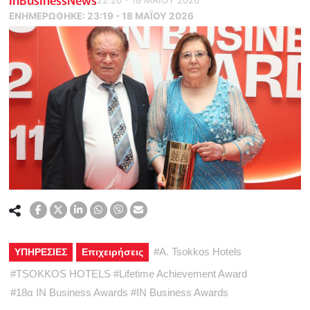
ΕΝΗΜΕΡΏΘΗΚΕ:
23:19 - 18 ΜΑΪ́ΟΥ 2026
#
A. Tsokkos Hotels
ΥΠΗΡΕΣΙΕΣ
Επιχειρήσεις
#
TSOKKOS HOTELS
#
Lifetime Achievement Award
#
18α IN Business Awards
#
IN Business Awards