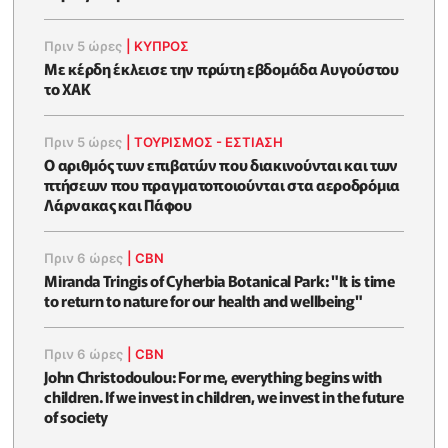
Πριν 5 ώρες
|
ΚΥΠΡΟΣ
Με κέρδη έκλεισε την πρώτη εβδομάδα Αυγούστου
το ΧΑΚ
Πριν 5 ώρες
|
ΤΟΥΡΙΣΜΟΣ - ΕΣΤΙΑΣΗ
Ο αριθμός των επιβατών που διακινούνται και των
πτήσεων που πραγματοποιούνται στα αεροδρόμια
Λάρνακας και Πάφου
Πριν 6 ώρες
|
CBN
Miranda Tringis of Cyherbia Botanical Park: "It is time
to return to nature for our health and wellbeing"
Πριν 6 ώρες
|
CBN
John Christodoulou: For me, everything begins with
children. If we invest in children, we invest in the future
of society