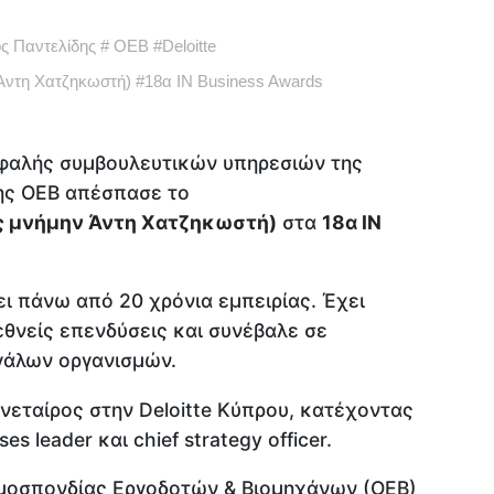
ς Παντελίδης
#
ΟΕΒ
#
Deloitte
Άντη Χατζηκωστή)
#
18α IN Business Awards
εφαλής συμβουλευτικών υπηρεσιών της
της ΟΕΒ απέσπασε το
ς μνήμην Άντη Χατζηκωστή)
στα
18α IN
ει πάνω από 20 χρόνια εμπειρίας. Έχει
εθνείς επενδύσεις και συνέβαλε σε
γάλων οργανισμών.
υνεταίρος στην Deloitte Κύπρου, κατέχοντας
es leader και chief strategy officer.
 Ομοσπονδίας Εργοδοτών & Βιομηχάνων (ΟΕΒ)