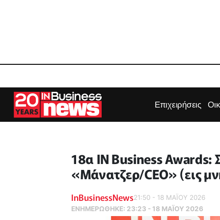
Επιχειρήσεις
Οι
18α IN Business Awards:
«Μάνατζερ/CEO» (εις μ
InBusinessNews
21:50 - 18 ΜΑΪ́ΟΥ 2026
ΕΝΗΜΕΡΏΘΗΚΕ:
23:23 - 18 ΜΑΪ́ΟΥ 2026