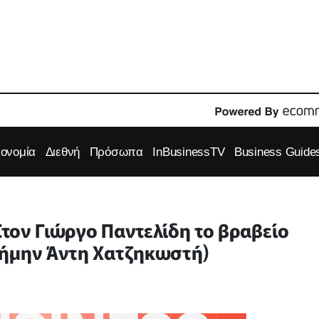
κονομία
Διεθνή
Πρόσωπα
InBusinessTV
Business Guide
 Στον Γιώργο Παντελίδη το βραβείο
νήμην Άντη Χατζηκωστή)