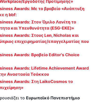
 Workplace/Εργοδότης Προτίμησης»
usiness Awards: Με το βραβείο «Ανάπτυξη
ε η bbf:
usiness Awards: Στον Όμιλο Λανίτη το
ότητα και Υπευθυνότητα (ESG-EKE)»
siness Awards: Στους Len, Nicholas και
«Κύπριος επιχειρηματίας/επαγγελματίας που
siness Awards: Βραβείο Editor's Choice
usiness Awards: Lifetime Achievement Award
την Αναστασία Τσόκκου
usiness Awards: Στη LaikoCosmos το
Επιχείρηση»
ρουσιάζει το
Ευρωπαϊκό Πανεπιστήμιο