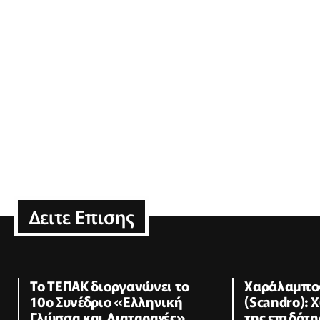
Δειτε Επισης
Το ΤΕΠΑΚ διοργανώνει το
Χαράλαμπο
10ο Συνέδριο «Ελληνική
(Scandro):
Γλώσσα και Διαταραχές»
της επιδότη