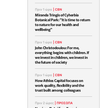
Πριν 1 ώρα
|
CBN
Miranda Tringis of Cyherbia
Botanical Park: "It is time to return
to nature for our health and
wellbeing"
Πριν 1 ώρα
|
CBN
John Christodoulou: For me,
everything begins with children. If
we invest in children, we invest in
the future of society
Πριν 1 ώρα
|
CBN
How Athlos Capital focuses on
work quality, flexibility and the
trust built among colleagues
Πριν 2 ώρες
|
ΠΡΟΣΩΠΑ