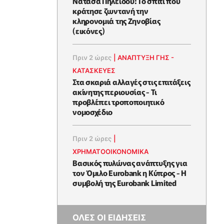
Νατάσα Πηλείδου: Το σπίτι που
κράτησε ζωντανή την
κληρονομιά της Ζηνοβίας
(εικόνες)
Πριν 2 ώρες
|
ΑΝΑΠΤΥΞΗ ΓΗΣ -
ΚΑΤΑΣΚΕΥΕΣ
Στα σκαριά αλλαγές στις επιτάξεις
ακίνητης περιουσίας - Τι
προβλέπει τροποποιητικό
νομοσχέδιο
Πριν 2 ώρες
|
ΧΡΗΜΑΤΟΟΙΚΟΝΟΜΙΚΆ
Βασικός πυλώνας ανάπτυξης για
τον Όμιλο Eurobank η Κύπρος - Η
συμβολή της Eurobank Limited
ΟΛΕΣ ΟΙ ΕΙΔΗΣΕΙΣ