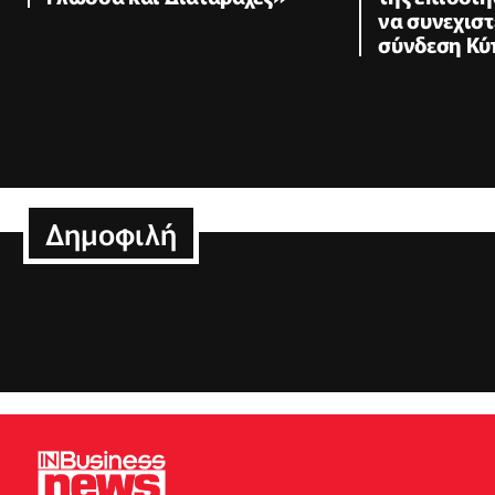
να συνεχιστ
σύνδεση Κύ
Δημοφιλή