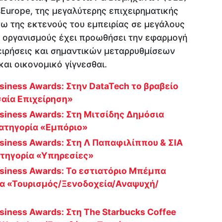
sEurope, της μεγαλύτερης επιχειρηματικής
 της εκτενούς του εμπειρίας σε μεγάλους
ς οργανισμούς έχει προωθήσει την εφαρμογή
ειρήσεις και σημαντικών μεταρρυθμίσεων
αι οικονομικό γίγνεσθαι.
usiness Awards: Στην DataTech το βραβείο
αία Επιχείρηση»
usiness Awards: Στη Μιτσίδης Δημόσια
κατηγορία «Εμπόριο»
usiness Awards: Στη Λ Παπαφιλίππου & ΣΙΑ
κατηγορία «Υπηρεσίες»
usiness Awards: Το εστιατόριο Μπέμπα
α «Τουρισμός/Ξενοδοχεία/Αναψυχή/
siness Awards: Στη The Starbucks Coffee