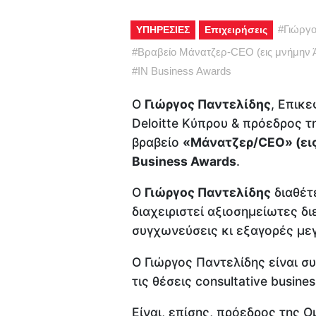
#
Γιώργο
ΥΠΗΡΕΣΙΕΣ
Επιχειρήσεις
#
Βραβείο Μάνατζερ-CEO (εις μνήμην 
#
IN Business Awards
Ο
Γιώργος Παντελίδης
, Επικ
Deloitte Kύπρου & πρόεδρος 
βραβείο
«Μάνατζερ/CEO» (ει
Business Awards
.
Ο
Γιώργος Παντελίδης
διαθέτ
διαχειριστεί αξιοσημείωτες δι
συγχωνεύσεις κι εξαγορές με
Ο Γιώργος Παντελίδης είναι σ
τις θέσεις consultative business
Είναι, επίσης, πρόεδρος της