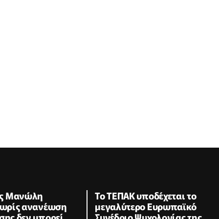
ς Μανώλη
Το ΤΕΠΑΚ υποδέχεται το
 Χωρίς ανανέωση
μεγαλύτερο Ευρωπαϊκό
σης δεν μπορεί
Συνέδριο Ψυχολογίας της