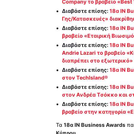
Company το βραβείο «Best
Διαβάστε επίσης:
18α IN B
Γης/Κατασκευές» διακρίθηκ
Διαβάστε επίσης:
18α IN B
βραβείο «Εταιρική Βιωσιμ
Διαβάστε επίσης:
18α IN Bu
Andrie Lazari το βραβείο 
διαπρέπει στο εξωτερικό»
Διαβάστε επίσης:
18α IN Bu
στον TechIsland®
Διαβάστε επίσης:
18α IN B
στον Ανδρέα Τσόκκο και σ
Διαβάστε επίσης:
18α IN B
βραβείο στην κατηγορία «
Τα
18α ΙΝ Βusiness Awards
πα
Κύπρου
.