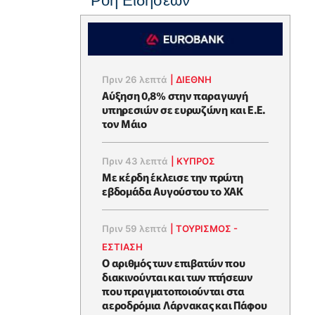
Ροή Ειδήσεων
Πριν 26 λεπτά
|
ΔΙΕΘΝΗ
Αύξηση 0,8% στην παραγωγή
υπηρεσιών σε ευρωζώνη και Ε.Ε.
τον Μάιο
Πριν 43 λεπτά
|
ΚΥΠΡΟΣ
Με κέρδη έκλεισε την πρώτη
εβδομάδα Αυγούστου το ΧΑΚ
Πριν 59 λεπτά
|
ΤΟΥΡΙΣΜΟΣ -
ΕΣΤΙΑΣΗ
Ο αριθμός των επιβατών που
διακινούνται και των πτήσεων
που πραγματοποιούνται στα
αεροδρόμια Λάρνακας και Πάφου