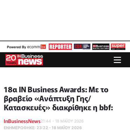
18α IN Business Awards: Με το
βραβείο «Ανάπτυξη Γης/
Κατασκευές» διακρίθηκε η bbf:
InBusinessNews
21:44 - 18 ΜΑΪ́ΟΥ 2026
ΕΝΗΜΕΡΏΘΗΚΕ:
23:22 - 18 ΜΑΪ́ΟΥ 2026