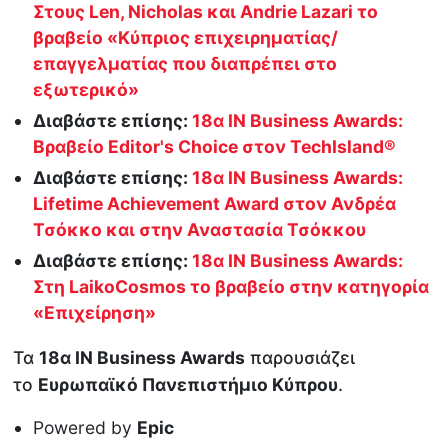
Στους Len, Nicholas και Andrie Lazari το
βραβείο «Κύπριος επιχειρηματίας/
επαγγελματίας που διαπρέπει στο
εξωτερικό»
Διαβάστε επίσης:
18α IN Business Awards:
Βραβείο Editor's Choice στον TechIsland®
Διαβάστε επίσης:
18α IN Business Awards:
Lifetime Achievement Award στον Ανδρέα
Τσόκκο και στην Αναστασία Τσόκκου
Διαβάστε επίσης:
18α IN Business Awards:
Στη LaikoCosmos το βραβείο στην κατηγορία
«Επιχείρηση»
Τα
18α ΙΝ Βusiness Awards
παρουσιάζει
το
Ευρωπαϊκό Πανεπιστήμιο Κύπρου
.
Powered by
Epic