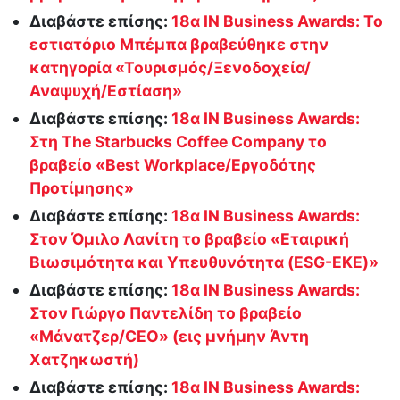
Διαβάστε επίσης:
18α IN Business Awards: Το
εστιατόριο Μπέμπα βραβεύθηκε στην
κατηγορία «Τουρισμός/Ξενοδοχεία/
Αναψυχή/Εστίαση»
Διαβάστε επίσης:
18α IN Business Awards:
Στη The Starbucks Coffee Company το
βραβείο «Best Workplace/Εργοδότης
Προτίμησης»
Διαβάστε επίσης:
18α IN Business Awards:
Στον Όμιλο Λανίτη το βραβείο «Εταιρική
Βιωσιμότητα και Υπευθυνότητα (ESG-EKE)»
Διαβάστε επίσης:
18α IN Business Awards:
Στον Γιώργο Παντελίδη το βραβείο
«Μάνατζερ/CEO» (εις μνήμην Άντη
Χατζηκωστή)
Διαβάστε επίσης:
18α IN Business Awards: