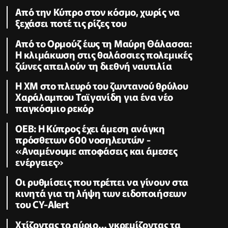
Από την Κύπρο στον κόσμο, χωρίς να
ξεχάσει ποτέ τις ρίζες του
Από το Ορμούζ έως τη Μαύρη Θάλασσα:
Η κλιμάκωση στις θαλάσσιες πολεμικές
ζώνες απειλούν τη διεθνή ναυτιλία
Η XM στο πλευρό του ζωντανού θρύλου
Χαράλαμπου Ταϊγανίδη για ένα νέο
παγκόσμιο ρεκόρ
ΟΕΒ: Η Κύπρος έχει άμεση ανάγκη
πρόσθετων 600 νοσηλευτών -
«Αναμένουμε αποφάσεις και άμεσες
ενέργειες»
Οι ρυθμίσεις που πρέπει να γίνουν στα
κινητά για τη λήψη των ειδοποιήσεων
του CY-Alert
Χτίζοντας το αύριο… γκρεμίζοντας τα