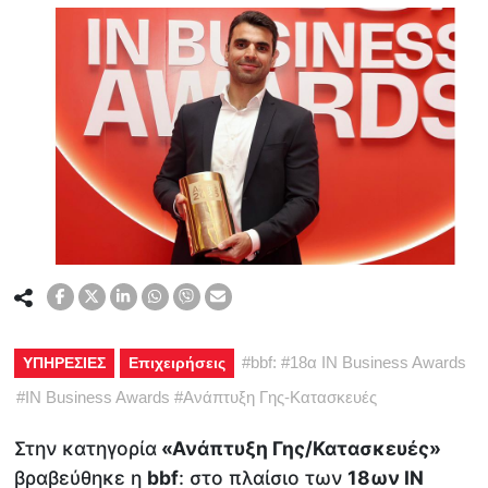
#
bbf:
#
18α IN Business Awards
ΥΠΗΡΕΣΙΕΣ
Επιχειρήσεις
#
IN Business Awards
#
Ανάπτυξη Γης-Κατασκευές
Στην κατηγορία
«Ανάπτυξη Γης/Κατασκευές»
βραβεύθηκε η
bbf
: στο πλαίσιο των
18ων IN