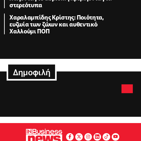
στερεότυπα
Χαραλαμπίδης Κρίστης: Ποιότητα,
ευζωία των ζώων και αυθεντικό
Χαλλούμι ΠΟΠ
Δημοφιλή