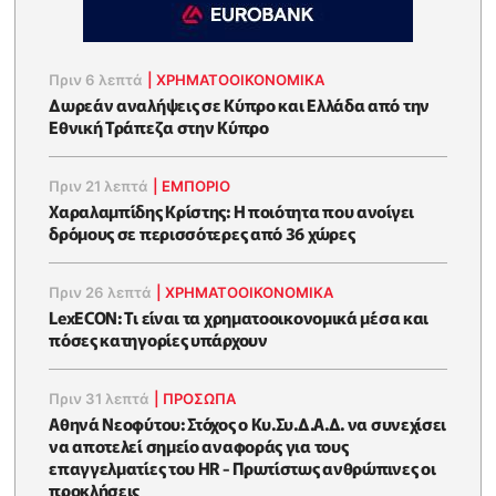
Πριν 6 λεπτά
|
ΧΡΗΜΑΤΟΟΙΚΟΝΟΜΙΚΆ
Δωρεάν αναλήψεις σε Κύπρο και Ελλάδα από την
Εθνική Τράπεζα στην Κύπρο
Πριν 21 λεπτά
|
ΕΜΠΟΡΙΟ
Χαραλαμπίδης Κρίστης: Η ποιότητα που ανοίγει
δρόμους σε περισσότερες από 36 χώρες
Πριν 26 λεπτά
|
ΧΡΗΜΑΤΟΟΙΚΟΝΟΜΙΚΆ
LexECON: Τι είναι τα χρηματοοικονομικά μέσα και
πόσες κατηγορίες υπάρχουν
Πριν 31 λεπτά
|
ΠΡΟΣΩΠΑ
Αθηνά Νεοφύτου: Στόχος ο Κυ.Συ.Δ.Α.Δ. να συνεχίσει
να αποτελεί σημείο αναφοράς για τους
επαγγελματίες του HR - Πρωτίστως ανθρώπινες οι
προκλήσεις