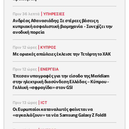
Πριν 36 λεπτά
|
ΥΠΗΡΕΣΙΕΣ
Ανδρέας Αθανασιάδης: Σε στέρεες βάσεις η
κυπριακή ασφαλιστική βιομηχανία - Συνεχίζει την
ανοδική πορεία
Πριν 12 ώρες
|
ΚΥΠΡΟΣ
Με οριακές απώλειες έκλεισε την Τετάρτη το ΧΑΚ
Πριν 12 ώρες
|
ΕΝΈΡΓΕΙΑ
Έπεσαν υπογραφές για την είσοδο της Meridiam
στην ηλεκτρική διασύνδεση Ελλάδας – Κύπρου -
Γαλλική «σφραγίδα» στον GSI
Πριν 13 ώρες
|
ICT
Οι Ευρωπαίοι καταναλωτές φαίνεται να
«αγκαλιάζουν» τα νέα Samsung Galaxy Z Fold8