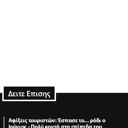
Δειτε Επισης
Αφίξεις τουριστών: Έσπασε το… ρόδι ο
Ιούνιος - Πολύ κοντά στα επίπεδα του