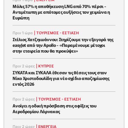
Μόλις 57% η αποθήκευση LNG από 70% πέρσι -
Αντιμέτωπη με απότομες αυξήσεις τον χειμώνα η
Ευρώπη
Πριν 1 ώρα
|
ΤΟΥΡΙΣΜΟΣ - ΕΣΤΙΑΣΗ
Στέλιος Χατζηιωάννου: Στηρίζουμε την εξαγορά της
easyJet από την Apollo - «Παραμένουμε μέτοχοι
στην εταιρεία που θα προκύψει»
Πριν 2 ώρες
|
ΚΥΠΡΟΣ
ΣΥΚΑΤΑ και ΣΥΚΑΛΑ έθεσαν τις θέσεις τους στον
Νίκο Χριστοδουλίδη για νέο σχέδιο αποζημίωσης
εντός 2026
Πριν 2 ώρες
|
ΤΟΥΡΙΣΜΟΣ - ΕΣΤΙΑΣΗ
Ανοίγει η οδική πρόσβαση στις αφίξεις του
Αεροδρομίου Λάρνακας
Πριν 2 ώρες
|
ΕΝΈΡΓΕΙΑ