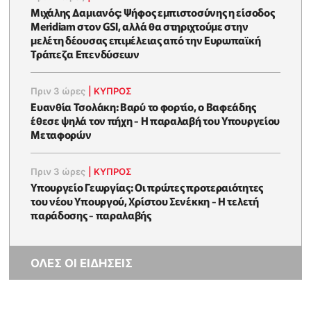
Μιχάλης Δαμιανός: Ψήφος εμπιστοσύνης η είσοδος
Meridiam στον GSI, αλλά θα στηριχτούμε στην
μελέτη δέουσας επιμέλειας από την Ευρωπαϊκή
Τράπεζα Επενδύσεων
Πριν 3 ώρες
|
ΚΥΠΡΟΣ
Ευανθία Τσολάκη: Βαρύ το φορτίο, ο Βαφεάδης
έθεσε ψηλά τον πήχη - Η παραλαβή του Υπουργείου
Μεταφορών
Πριν 3 ώρες
|
ΚΥΠΡΟΣ
Υπουργείο Γεωργίας: Οι πρώτες προτεραιότητες
του νέου Υπουργού, Χρίστου Σενέκκη - Η τελετή
παράδοσης - παραλαβής
ΟΛΕΣ ΟΙ ΕΙΔΗΣΕΙΣ