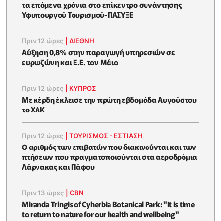
τα επόμενα χρόνια στο επίκεντρο συνάντησης
Υφυπουργού Τουρισμού-ΠΑΣΥΞΕ
Πριν 12 ώρες
|
ΔΙΕΘΝΗ
Αύξηση 0,8% στην παραγωγή υπηρεσιών σε
ευρωζώνη και Ε.Ε. τον Μάιο
Πριν 12 ώρες
|
ΚΥΠΡΟΣ
Με κέρδη έκλεισε την πρώτη εβδομάδα Αυγούστου
το ΧΑΚ
Πριν 12 ώρες
|
ΤΟΥΡΙΣΜΟΣ - ΕΣΤΙΑΣΗ
Ο αριθμός των επιβατών που διακινούνται και των
πτήσεων που πραγματοποιούνται στα αεροδρόμια
Λάρνακας και Πάφου
Πριν 13 ώρες
|
CBN
Miranda Tringis of Cyherbia Botanical Park: "It is time
to return to nature for our health and wellbeing"