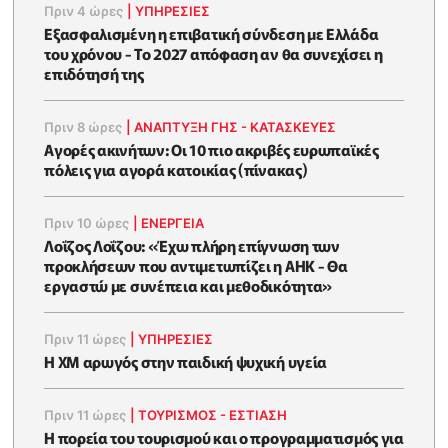
Πριν 4 ώρες
|
ΥΠΗΡΕΣΙΕΣ
Εξασφαλισμένη η επιβατική σύνδεση με Ελλάδα
του χρόνου - Το 2027 απόφαση αν θα συνεχίσει η
επιδότησή της
Πριν 8 ώρες
|
ΑΝΑΠΤΥΞΗ ΓΗΣ - ΚΑΤΑΣΚΕΥΕΣ
Αγορές ακινήτων: Οι 10 πιο ακριβές ευρωπαϊκές
πόλεις για αγορά κατοικίας (πίνακας)
Πριν 10 ώρες
|
ΕΝΈΡΓΕΙΑ
Λοΐζος Λοΐζου: «Έχω πλήρη επίγνωση των
προκλήσεων που αντιμετωπίζει η ΑΗΚ - Θα
εργαστώ με συνέπεια και μεθοδικότητα»
Πριν 11 ώρες
|
ΥΠΗΡΕΣΙΕΣ
Η XM αρωγός στην παιδική ψυχική υγεία
Πριν 11 ώρες
|
ΤΟΥΡΙΣΜΟΣ - ΕΣΤΙΑΣΗ
Η πορεία του τουρισμού και ο προγραμματισμός για