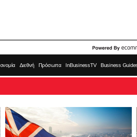
κονομία
Διεθνή
Πρόσωπα
InBusinessTV
Business Guide