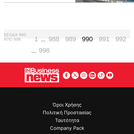
ΣΕΛΙΔΑ
990
1
988
989
990
991
992
...
ΑΠΟ
998
998
...
Όροι Χρήσης
Πολιτική Προστασίας
Ταυτότητα
Company Pack