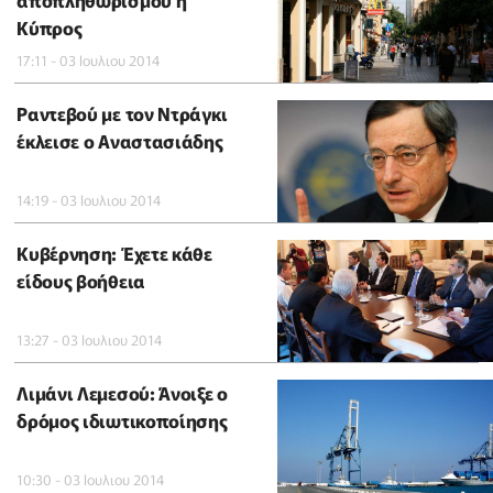
αποπληθωρισμού η
Κύπρος
17:11 - 03 Ιουλιου 2014
Ραντεβού με τον Ντράγκι
έκλεισε ο Αναστασιάδης
14:19 - 03 Ιουλιου 2014
Κυβέρνηση: Έχετε κάθε
είδους βοήθεια
13:27 - 03 Ιουλιου 2014
Λιμάνι Λεμεσού: Άνοιξε ο
δρόμος ιδιωτικοποίησης
10:30 - 03 Ιουλιου 2014