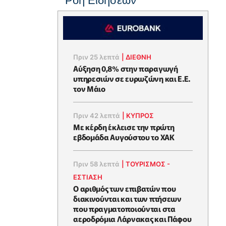
Ροή Ειδήσεων
Πριν 25 λεπτά
|
ΔΙΕΘΝΗ
Αύξηση 0,8% στην παραγωγή
υπηρεσιών σε ευρωζώνη και Ε.Ε.
τον Μάιο
Πριν 42 λεπτά
|
ΚΥΠΡΟΣ
Με κέρδη έκλεισε την πρώτη
εβδομάδα Αυγούστου το ΧΑΚ
Πριν 58 λεπτά
|
ΤΟΥΡΙΣΜΟΣ -
ΕΣΤΙΑΣΗ
Ο αριθμός των επιβατών που
διακινούνται και των πτήσεων
που πραγματοποιούνται στα
αεροδρόμια Λάρνακας και Πάφου