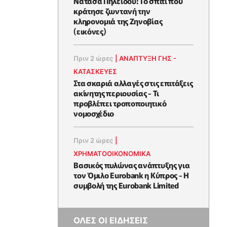
Νατάσα Πηλείδου: Το σπίτι που
κράτησε ζωντανή την
κληρονομιά της Ζηνοβίας
(εικόνες)
Πριν 2 ώρες
|
ΑΝΑΠΤΥΞΗ ΓΗΣ -
ΚΑΤΑΣΚΕΥΕΣ
Στα σκαριά αλλαγές στις επιτάξεις
ακίνητης περιουσίας - Τι
προβλέπει τροποποιητικό
νομοσχέδιο
Πριν 2 ώρες
|
ΧΡΗΜΑΤΟΟΙΚΟΝΟΜΙΚΆ
Βασικός πυλώνας ανάπτυξης για
τον Όμιλο Eurobank η Κύπρος - Η
συμβολή της Eurobank Limited
ΟΛΕΣ ΟΙ ΕΙΔΗΣΕΙΣ