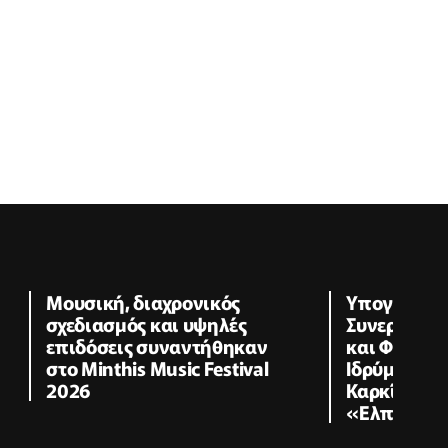
Μουσική, διαχρονικός
Υπογραφή 
σχεδιασμός και υψηλές
Συνεργασία
επιδόσεις συναντήθηκαν
και Φιλαν
στο Minthis Music Festival
Ιδρύματος γ
2026
Καρκίνο κα
«Ελπίδα»