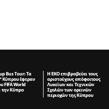
up Bus Tour: Τα
Η ΕΚΟ επιβραβεύει τους
™ Κύπρου έφεραν
αριστούχους απόφοιτους
υ FIFA World
Λυκείων και Τεχνικών
η την Κύπρο
Σχολών των ορεινών
περιοχών της Κύπρου