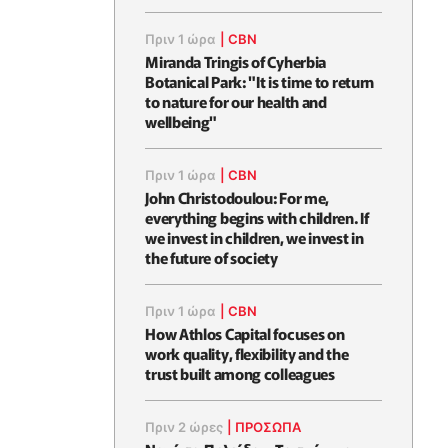
Πριν 1 ώρα
|
CBN
Miranda Tringis of Cyherbia
Botanical Park: "It is time to return
to nature for our health and
wellbeing"
Πριν 1 ώρα
|
CBN
John Christodoulou: For me,
everything begins with children. If
we invest in children, we invest in
the future of society
Πριν 1 ώρα
|
CBN
How Athlos Capital focuses on
work quality, flexibility and the
trust built among colleagues
Πριν 2 ώρες
|
ΠΡΟΣΩΠΑ