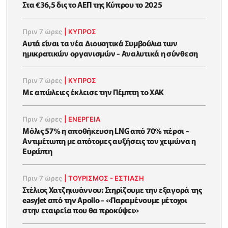
Στα €36,5 δις το ΑΕΠ της Κύπρου το 2025
Πριν 7 ώρες
|
ΚΥΠΡΟΣ
Αυτά είναι τα νέα Διοικητικά Συμβούλια των
ημικρατικών οργανισμών - Αναλυτικά η σύνθεση
Πριν 7 ώρες
|
ΚΥΠΡΟΣ
Με απώλειες έκλεισε την Πέμπτη το ΧΑΚ
Πριν 7 ώρες
|
ΕΝΈΡΓΕΙΑ
Μόλις 57% η αποθήκευση LNG από 70% πέρσι -
Αντιμέτωπη με απότομες αυξήσεις τον χειμώνα η
Ευρώπη
Πριν 7 ώρες
|
ΤΟΥΡΙΣΜΟΣ - ΕΣΤΙΑΣΗ
Στέλιος Χατζηιωάννου: Στηρίζουμε την εξαγορά της
easyJet από την Apollo - «Παραμένουμε μέτοχοι
στην εταιρεία που θα προκύψει»