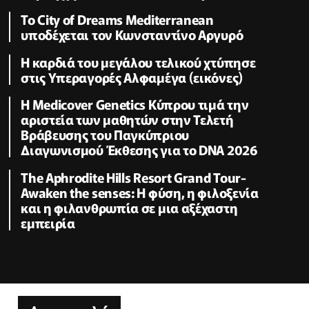
Το City of Dreams Mediterranean
υποδέχεται τον Κωνσταντίνο Αργυρό
Η καρδιά του μεγάλου τελικού χτύπησε
στις Υπεραγορές Αλφαμέγα (εικόνες)
Η Medicover Genetics Κύπρου τιμά την
αριστεία των μαθητών στην Τελετή
Βράβευσης του Παγκύπριου
Διαγωνισμού Έκθεσης για το DNA 2026
The Aphrodite Hills Resort Grand Tour-
Awaken the senses: H φύση, η φιλοξενία
και η φιλανθρωπία σε μια αξέχαστη
εμπειρία