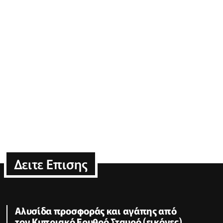
Δειτε Επισης
Αλυσίδα προσφοράς και αγάπης από
τον Κυπριακό Ερυθρό Σταυρό (εικόνες)