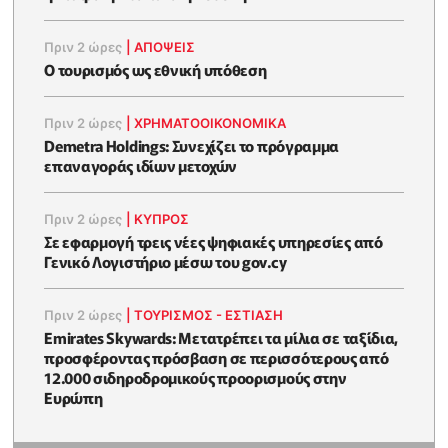
Πριν 2 ώρες
|
ΑΠΌΨΕΙΣ
Ο τουρισμός ως εθνική υπόθεση
Πριν 2 ώρες
|
ΧΡΗΜΑΤΟΟΙΚΟΝΟΜΙΚΆ
Demetra Holdings: Συνεχίζει το πρόγραμμα
επαναγοράς ιδίων μετοχών
Πριν 2 ώρες
|
ΚΥΠΡΟΣ
Σε εφαρμογή τρεις νέες ψηφιακές υπηρεσίες από
Γενικό Λογιστήριο μέσω του gov.cy
Πριν 2 ώρες
|
ΤΟΥΡΙΣΜΟΣ - ΕΣΤΙΑΣΗ
Emirates Skywards: Μετατρέπει τα μίλια σε ταξίδια,
προσφέροντας πρόσβαση σε περισσότερους από
12.000 σιδηροδρομικούς προορισμούς στην
Ευρώπη