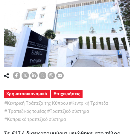
Χρηματοοικονομικά
Επιχειρήσεις
#
Κεντρική Τράπεζα της Κύπρου
#
Κεντρική Τράπεζα
#
Τραπεζικός τομέας
#
Τραπεζικό σύστημα
#
Κυπριακό τραπεζικό σύστημα
Σε €17,4 δισεκατομμύρια μειώθηκε στο τέλος