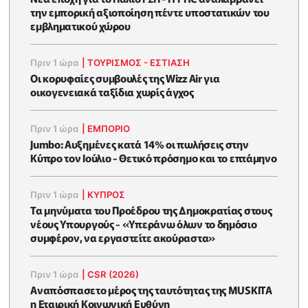
την εμπορική αξιοποίηση πέντε υποστατικών του
εμβληματικού χώρου
Πριν 1 ώρα
|
ΤΟΥΡΙΣΜΟΣ - ΕΣΤΙΑΣΗ
Οι κορυφαίες συμβουλές της Wizz Air για
οικογενειακά ταξίδια χωρίς άγχος
Πριν 1 ώρα
|
ΕΜΠΟΡΙΟ
Jumbo: Αυξημένες κατά 14% οι πωλήσεις στην
Κύπρο τον Ιούλιο - Θετικό πρόσημο και το επτάμηνο
Πριν 1 ώρα
|
ΚΥΠΡΟΣ
Τα μηνύματα του Προέδρου της Δημοκρατίας στους
νέους Υπουργούς - «Υπεράνω όλων το δημόσιο
συμφέρον, να εργαστείτε ακούραστα»
Πριν 1 ώρα
|
CSR (2026)
Αναπόσπασετο μέρος της ταυτότητας της MUSKITA
η Εταιρική Κοινωνική Ευθύνη