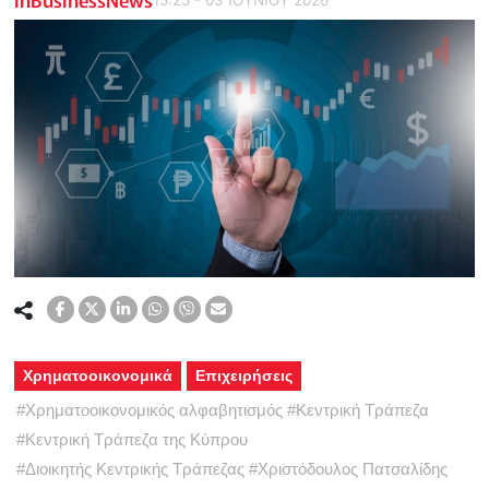
Χρηματοοικονομικά
Επιχειρήσεις
#
Χρηματοοικονομικός αλφαβητισμός
#
Κεντρική Τράπεζα
#
Κεντρική Τράπεζα της Κύπρου
#
Διοικητής Κεντρικής Τράπεζας
#
Χριστόδουλος Πατσαλίδης