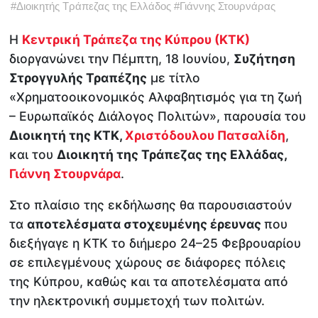
#
Διοικητής Τράπεζας της Ελλάδος
#
Γιάννης Στουρνάρας
Η
Κεντρική Τράπεζα της Κύπρου (ΚΤΚ)
διοργανώνει την Πέμπτη, 18 Ιουνίου,
Συζήτηση
Στρογγυλής Τραπέζης
με τίτλο
«Χρηματοοικονομικός Αλφαβητισμός για τη ζωή
– Ευρωπαϊκός Διάλογος Πολιτών», παρουσία του
Διοικητή της ΚΤΚ,
Χριστόδουλου Πατσαλίδη
,
και του
Διοικητή της Τράπεζας της Ελλάδας,
Γιάννη Στουρνάρα
.
Στο πλαίσιο της εκδήλωσης θα παρουσιαστούν
τα
αποτελέσματα στοχευμένης έρευνας
που
διεξήγαγε η ΚΤΚ το διήμερο 24–25 Φεβρουαρίου
σε επιλεγμένους χώρους σε διάφορες πόλεις
της Κύπρου, καθώς και τα αποτελέσματα από
την ηλεκτρονική συμμετοχή των πολιτών.