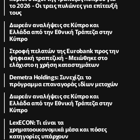
το 2026 - Οι τρεις πυλώνες για επίτευξή
τους
Δωρεάν αναλήψεις σε Κύπρο και
Ελλάδα από την Εθνική Τράπεζα στην
Κύπρο
Στροφή πελατών της Eurobank προς την
ψηφιακή τραπεζική - Μειώθηκε στο
ελάχιστο η χρήση καταστημάτων
Demetra Holdings: Συνεχίζει το
πρόγραμμα επαναγοράς ιδίων μετοχών
Δωρεάν αναλήψεις σε Κύπρο και
Ελλάδα από την Εθνική Τράπεζα στην
Κύπρο
LexECON: Τι είναι τα
χρηματοοικονομικά μέσα και πόσες
κατηγορίες υπάρχουν