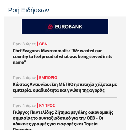
Ροή Ειδήσεων
Πριν 3 ώρες
|
CBN
Chef Evagoras Mavrommatis: “We wanted our
country to feel proud of what was being served in its
name”
Πριν 4 ώρες
|
ΕΜΠΟΡΙΟ
Κώστας Αντωνίου: Στη METRO η επιτυχία χτίζεται με
εμπειρία, ομαδικότητα και γνώση της αγοράς
Πριν 4 ώρες
|
ΚΥΠΡΟΣ
Γιώργος Παντελίδης: Ζήτημα μεγάλης οικονομικής
σημασίας το συνταξιοδοτικό για την ΟΕΒ - Οι
κόκκινες γραμμές για εισφορές και Ταμεία
Προνοίας