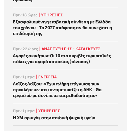
Πριν 18 ώρες
|
ΥΠΗΡΕΣΙΕΣ
Εξασφαλισμένη η επιβατική σύνδεση με Ελλάδα
του χρόνου - Το 2027 απόφαση αν θα συνεχίσει η
επιδότησή της
Πριν 22 ώρες
|
ΑΝΑΠΤΥΞΗ ΓΗΣ - ΚΑΤΑΣΚΕΥΕΣ
Αγορές ακινήτων: Οι 10 πιο ακριβές ευρωπαϊκές
πόλεις για αγορά κατοικίας (πίνακας)
Πριν 1 μέρα
|
ΕΝΈΡΓΕΙΑ
Λοΐζος Λοΐζου: «Έχω πλήρη επίγνωση των
προκλήσεων που αντιμετωπίζει η ΑΗΚ - Θα
εργαστώ με συνέπεια και μεθοδικότητα»
Πριν 1 μέρα
|
ΥΠΗΡΕΣΙΕΣ
Η XM αρωγός στην παιδική ψυχική υγεία