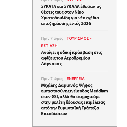
ΣΥΚΑΤΑ και ΣΥΚΑΛΑ έθεσαν τις
θέσεις τους στον Νίκο
Χριστοδουλίδη για νέο σχέδιο
αποζημίωσης εντός 2026
Πριν 7 ώρες
|
ΤΟΥΡΙΣΜΟΣ -
ΕΣΤΙΑΣΗ
Ανοίγει η οδική πρόσβαση στις
αφίξεις του Αεροδρομίου
Λάρνακας
Πριν 7 ώρες
|
ΕΝΈΡΓΕΙΑ
Μιχάλης Δαμιανός: Ψήφος
εμπιστοσύνης η είσοδος Meridiam
στον GSI, αλλά θα στηριχτούμε
στην μελέτη δέουσας επιμέλειας
από την Ευρωπαϊκή Τράπεζα
Επενδύσεων