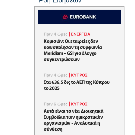
Ροή Ειδήσεων
Πριν 4 ώρες
|
ΕΝΈΡΓΕΙΑ
Κομισιόν: Οι εταιρείες δεν
κοινοποίησαν τη συμφωνία
Meridiam - GSI για έλεγχο
συγκεντρώσεων
Πριν 4 ώρες
|
ΚΥΠΡΟΣ
Στα €36,5 δις το ΑΕΠ της Κύπρου
το 2025
Πριν 6 ώρες
|
ΚΥΠΡΟΣ
Αυτά είναι τα νέα Διοικητικά
Συμβούλια των ημικρατικών
οργανισμών - Αναλυτικά η
σύνθεση