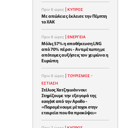
Πριν 6 ώρες
|
ΚΥΠΡΟΣ
Με απώλειες έκλεισε την Πέμπτη
το ΧΑΚ
Πριν 6 ώρες
|
ΕΝΈΡΓΕΙΑ
Μόλις 57% η αποθήκευση LNG
από 70% πέρσι - Αντιμέτωπη με
απότομες αυξήσεις τον χειμώνα η
Ευρώπη
Πριν 6 ώρες
|
ΤΟΥΡΙΣΜΟΣ -
ΕΣΤΙΑΣΗ
Στέλιος Χατζηιωάννου:
Στηρίζουμε την εξαγορά της
easyJet από την Apollo -
«Παραμένουμε μέτοχοι στην
εταιρεία που θα προκύψει»
Πριν 7 ώρες
|
ΚΥΠΡΟΣ