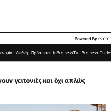
κονομία
Διεθνή
Πρόσωπα
InBusinessTV
Business Guide
έγουν γειτονιές και όχι απλώς