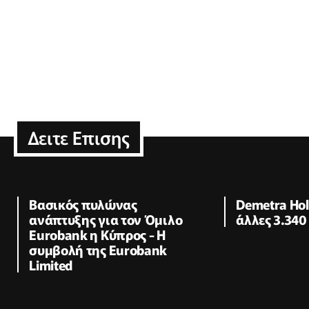
Δειτε Επισης
Βασικός πυλώνας
Demetra Hol
ανάπτυξης για τον Όμιλο
άλλες 3.340 
Eurobank η Κύπρος - Η
συμβολή της Eurobank
Limited