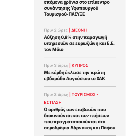
επόμενα χρόνια στο επίκεντρο
συνάντησης Υφυπουργού
Τουρισμού-ΠΑΣΥΞΕ
Πριν 2 ώρες
|
ΔΙΕΘΝΗ
Αύξηση 0,8% στην παραγωγή
υπηρεσιών σε ευρωζώνη και Ε.Ε.
τον Μάιο
Πριν 3 ώρες
|
ΚΥΠΡΟΣ
Με κέρδη έκλεισε την πρώτη
εβδομάδα Αυγούστου το ΧΑΚ
Πριν 3 ώρες
|
ΤΟΥΡΙΣΜΟΣ -
ΕΣΤΙΑΣΗ
Ο αριθμός των επιβατών που
διακινούνται και των πτήσεων
που πραγματοποιούνται στα
αεροδρόμια Λάρνακας και Πάφου