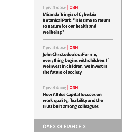
Πριν 4 ώρες
|
CBN
Miranda Tringis of Cyherbia
Botanical Park: "It is time to return
to nature for our health and
wellbeing"
Πριν 4 ώρες
|
CBN
John Christodoulou: For me,
everything begins with children. If
we invest in children, we invest in
the future of society
Πριν 4 ώρες
|
CBN
How Athlos Capital focuses on
work quality, flexibility and the
trust built among colleagues
ΟΛΕΣ ΟΙ ΕΙΔΗΣΕΙΣ