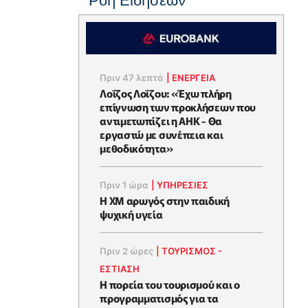
Ροή Ειδήσεων
Πριν 47 λεπτά
|
ΕΝΈΡΓΕΙΑ
Λοΐζος Λοΐζου: «Έχω πλήρη
επίγνωση των προκλήσεων που
αντιμετωπίζει η ΑΗΚ - Θα
εργαστώ με συνέπεια και
μεθοδικότητα»
Πριν 1 ώρα
|
ΥΠΗΡΕΣΙΕΣ
Η XM αρωγός στην παιδική
ψυχική υγεία
Πριν 2 ώρες
|
ΤΟΥΡΙΣΜΟΣ -
ΕΣΤΙΑΣΗ
Η πορεία του τουρισμού και ο
προγραμματισμός για τα