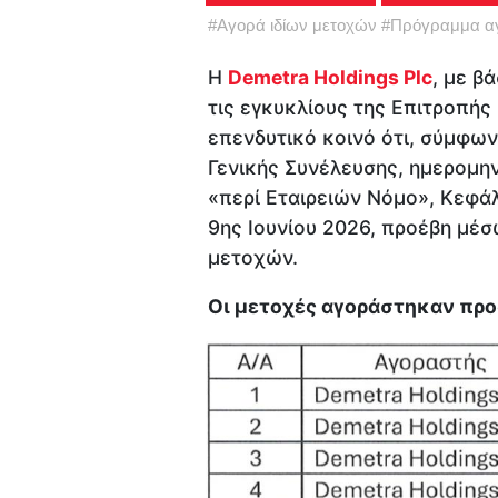
#
Αγορά ιδίων μετοχών
#
Πρόγραμμα αγ
Η
Demetra Holdings Plc
, με β
τις εγκυκλίους της Επιτροπή
επενδυτικό κοινό ότι, σύμφων
Γενικής Συνέλευσης, ημερομην
«περί Εταιρειών Νόμο», Κεφάλ
9ης Ιουνίου 2026, προέβη μέσ
μετοχών.
Οι μετοχές αγοράστηκαν προ