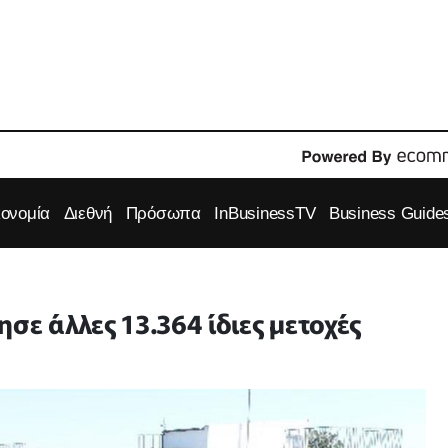
κονομία
Διεθνή
Πρόσωπα
InBusinessTV
Business Guide
σε άλλες 13.364 ίδιες μετοχές