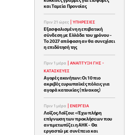
και Ταμεία Προνοίας
Πριν 21 ώρες
|
ΥΠΗΡΕΣΙΕΣ
Εξασφαλισμένη η επιβατική
σύνδεση με Ελλάδα του χρόνου -
Το 2027 απόφαση αν θα συνεχίσει
η επιδότησή της
Πριν 1 μέρα
|
ΑΝΑΠΤΥΞΗ ΓΗΣ -
ΚΑΤΑΣΚΕΥΕΣ
Αγορές ακινήτων: Οι 10 πιο
ακριβές ευρωπαϊκές πόλεις για
αγορά κατοικίας (πίνακας)
Πριν 1 μέρα
|
ΕΝΈΡΓΕΙΑ
Λοΐζος Λοΐζου: «Έχω πλήρη
επίγνωση των προκλήσεων που
αντιμετωπίζει η ΑΗΚ - Θα
εργαστώ με συνέπεια και