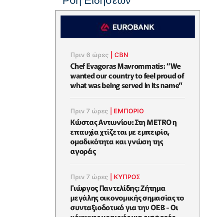
Ροή Ειδήσεων
Πριν 6 ώρες
|
CBN
Chef Evagoras Mavrommatis: “We
wanted our country to feel proud of
what was being served in its name”
Πριν 7 ώρες
|
ΕΜΠΟΡΙΟ
Κώστας Αντωνίου: Στη METRO η
επιτυχία χτίζεται με εμπειρία,
ομαδικότητα και γνώση της
αγοράς
Πριν 7 ώρες
|
ΚΥΠΡΟΣ
Γιώργος Παντελίδης: Ζήτημα
μεγάλης οικονομικής σημασίας το
συνταξιοδοτικό για την ΟΕΒ - Οι
κόκκινες γραμμές για εισφορές