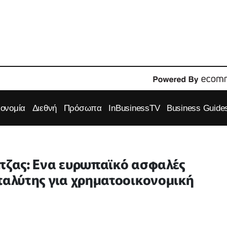
κονομία
Διεθνή
Πρόσωπα
InBusinessTV
Business Guide
άπζας: Ενα ευρωπαϊκό ασφαλές
αταλύτης για χρηματοοικονομική