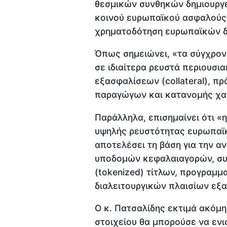
θεσμικών συνθηκών δημιουργε
κοινού ευρωπαϊκού ασφαλούς 
χρηματοδότηση ευρωπαϊκών δ
Όπως σημειώνει, «τα σύγχρον
σε ιδιαίτερα ρευστά περιουσι
εξασφαλίσεων (collateral), π
παραγώγων και κατανομής χα
Παράλληλα, επισημαίνει ότι «
υψηλής ρευστότητας ευρωπαϊ
αποτελέσει τη βάση για την
υποδομών κεφαλαιαγορών, σ
(tokenized) τίτλων, προγραμ
διαλειτουργικών πλαισίων εξ
Ο κ. Πατσαλίδης εκτιμά ακόμη
στοιχείου θα μπορούσε να εν