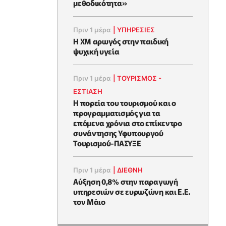
μεθοδικότητα»
Πριν 1 μέρα
|
ΥΠΗΡΕΣΙΕΣ
Η XM αρωγός στην παιδική
ψυχική υγεία
Πριν 1 μέρα
|
ΤΟΥΡΙΣΜΟΣ -
ΕΣΤΙΑΣΗ
Η πορεία του τουρισμού και ο
προγραμματισμός για τα
επόμενα χρόνια στο επίκεντρο
συνάντησης Υφυπουργού
Τουρισμού-ΠΑΣΥΞΕ
Πριν 1 μέρα
|
ΔΙΕΘΝΗ
Αύξηση 0,8% στην παραγωγή
υπηρεσιών σε ευρωζώνη και Ε.Ε.
τον Μάιο