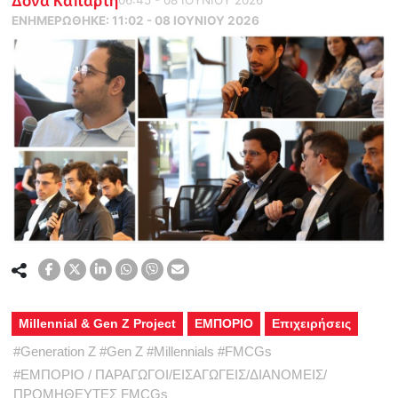
ΕΝΗΜΕΡΏΘΗΚΕ:
11:02 - 08 ΙΟΥΝΙΟΥ 2026
Millennial & Gen Z Project
ΕΜΠΟΡΙΟ
Επιχειρήσεις
#
Generation Z
#
Gen Z
#
Millennials
#
FMCGs
#
ΕΜΠΟΡΙΟ / ΠΑΡΑΓΩΓΟΙ/ΕΙΣΑΓΩΓΕΙΣ/ΔΙΑΝΟΜΕΙΣ/
ΠΡΟΜΗΘΕΥΤΕΣ FMCGs