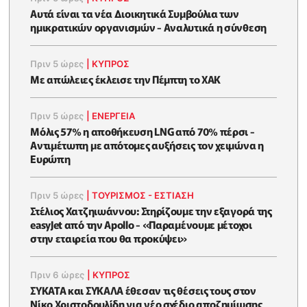
Αυτά είναι τα νέα Διοικητικά Συμβούλια των
ημικρατικών οργανισμών - Αναλυτικά η σύνθεση
Πριν 5 ώρες
|
ΚΥΠΡΟΣ
Με απώλειες έκλεισε την Πέμπτη το ΧΑΚ
Πριν 5 ώρες
|
ΕΝΈΡΓΕΙΑ
Μόλις 57% η αποθήκευση LNG από 70% πέρσι -
Αντιμέτωπη με απότομες αυξήσεις τον χειμώνα η
Ευρώπη
Πριν 5 ώρες
|
ΤΟΥΡΙΣΜΟΣ - ΕΣΤΙΑΣΗ
Στέλιος Χατζηιωάννου: Στηρίζουμε την εξαγορά της
easyJet από την Apollo - «Παραμένουμε μέτοχοι
στην εταιρεία που θα προκύψει»
Πριν 6 ώρες
|
ΚΥΠΡΟΣ
ΣΥΚΑΤΑ και ΣΥΚΑΛΑ έθεσαν τις θέσεις τους στον
Νίκο Χριστοδουλίδη για νέο σχέδιο αποζημίωσης