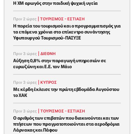
Η XM αρωγός στην παιδική ψυχική υγεία
Πριν 2 ώρες
|
ΤΟΥΡΙΣΜΟΣ - ΕΣΤΙΑΣΗ
Η πορεία του τουρισμού και ο προγραμματισμός για
τα επόμενα χρόνια στο επίκεντρο συνάντησης
Υφυπουργού Τουρισμού-ΠΑΣΥΞΕ
Πριν 3 ώρες
|
ΔΙΕΘΝΗ
Αύξηση 0,8% στην παραγωγή υπηρεσιών σε
ευρωζώνη και Ε.Ε. τον Μάιο
Πριν 3 ώρες
|
ΚΥΠΡΟΣ
Με κέρδη έκλεισε την πρώτη εβδομάδα Αυγούστου
το ΧΑΚ
Πριν 3 ώρες
|
ΤΟΥΡΙΣΜΟΣ - ΕΣΤΙΑΣΗ
Ο αριθμός των επιβατών που διακινούνται και των
πτήσεων που πραγματοποιούνται στα αεροδρόμια
Λάρνακας και Πάφου