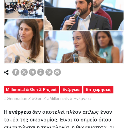
Millennial & Gen Z Project
Ενέργεια
Επιχειρήσεις
#
Generation Z
#
Gen Z
#
Millennials
#
Ενέργεια
Η
ενέργεια
δεν αποτελεί πλέον απλώς έναν
τομέα της οικονομίας. Είναι το σημείο όπου
συναντώνται η τεχνολογία, η βιωσιμότητα, οι