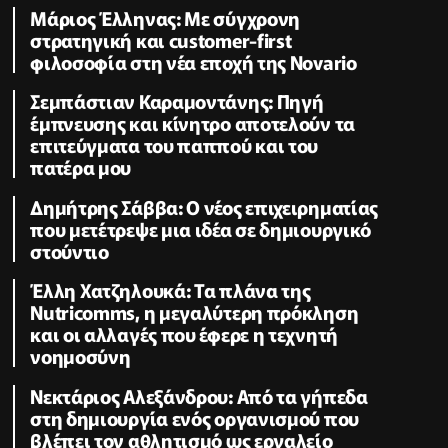
Μάριος Έλληνας: Με σύγχρονη
στρατηγική και customer-first
φιλοσοφία στη νέα εποχή της Novario
Σεμπάστιαν Καραμοντάνης: Πηγή
έμπνευσης και κίνητρο αποτελούν τα
επιτεύγματα του παππού και του
πατέρα μου
Δημήτρης Σάββα: Ο νέος επιχειρηματίας
που μετέτρεψε μια ιδέα σε δημιουργικό
στούντιο
Έλλη Χατζηλουκά: Τα πλάνα της
Nutricomms, η μεγαλύτερη πρόκληση
και οι αλλαγές που έφερε η τεχνητή
νοημοσύνη
Νεκτάριος Αλεξάνδρου: Από τα γήπεδα
στη δημιουργία ενός οργανισμού που
βλέπει τον αθλητισμό ως εργαλείο