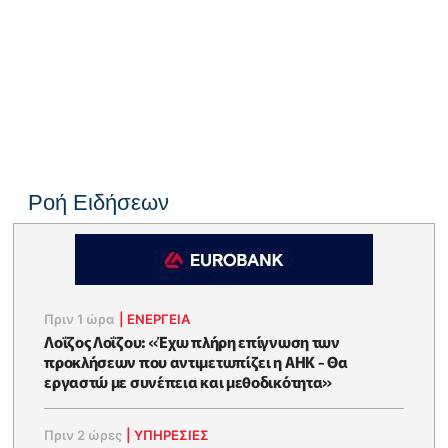
Ροή Ειδήσεων
Πριν 1 ώρα
|
ΕΝΈΡΓΕΙΑ
Λοΐζος Λοΐζου: «Έχω πλήρη επίγνωση των
προκλήσεων που αντιμετωπίζει η ΑΗΚ - Θα
εργαστώ με συνέπεια και μεθοδικότητα»
Πριν 2 ώρες
|
ΥΠΗΡΕΣΙΕΣ