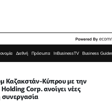
κονομία
Διεθνή
Πρόσωπα
InBusinessTV
Business Guide
υμ Καζακστάν-Κύπρου με την
Holding Corp. ανοίγει νέες
ή συνεργασία