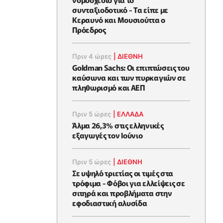
συνταξιοδοτικό - Τα είπε με
Κεραυνό και Μουσιούττα ο
Πρόεδρος
Πριν 4 ώρες
|
ΔΙΕΘΝΗ
Goldman Sachs: Οι επιπτώσεις του
καύσωνα και των πυρκαγιών σε
πληθωρισμό και ΑΕΠ
Πριν 5 ώρες
|
ΕΛΛΆΔΑ
Άλμα 26,3% στις ελληνικές
εξαγωγές τον Ιούνιο
Πριν 5 ώρες
|
ΔΙΕΘΝΗ
Σε υψηλό τριετίας οι τιμές στα
τρόφιμα - Φόβοι για ελλείψεις σε
σιτηρά και προβλήματα στην
εφοδιαστική αλυσίδα