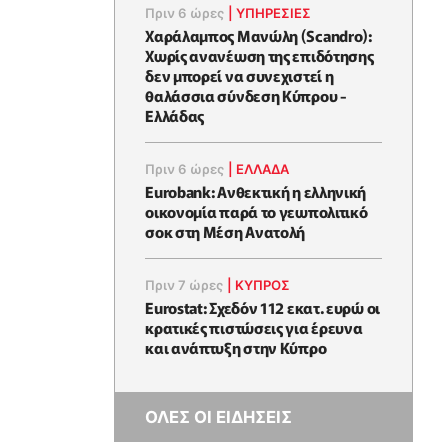
Πριν 6 ώρες
|
ΥΠΗΡΕΣΙΕΣ
Χαράλαμπος Μανώλη (Scandro):
Χωρίς ανανέωση της επιδότησης
δεν μπορεί να συνεχιστεί η
θαλάσσια σύνδεση Κύπρου -
Ελλάδας
Πριν 6 ώρες
|
ΕΛΛΆΔΑ
Eurobank: Ανθεκτική η ελληνική
οικονομία παρά το γεωπολιτικό
σοκ στη Μέση Ανατολή
Πριν 7 ώρες
|
ΚΥΠΡΟΣ
Eurostat: Σχεδόν 112 εκατ. ευρώ οι
κρατικές πιστώσεις για έρευνα
και ανάπτυξη στην Κύπρο
ΟΛΕΣ ΟΙ ΕΙΔΗΣΕΙΣ