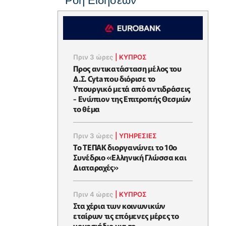
Ροή Ειδήσεων
Πριν 3 ώρες
|
ΚΥΠΡΟΣ
Προς αντικατάσταση μέλος του
Δ.Σ. Cyta που διόρισε το
Υπουργικό μετά από αντιδράσεις
- Ενώπιον της Επιτροπής Θεσμών
το θέμα
Πριν 3 ώρες
|
ΥΠΗΡΕΣΙΕΣ
Το ΤΕΠΑΚ διοργανώνει το 10ο
Συνέδριο «Ελληνική Γλώσσα και
Διαταραχές»
Πριν 4 ώρες
|
ΚΥΠΡΟΣ
Στα χέρια των κοινωνικών
εταίρων τις επόμενες μέρες το
νομοσχέδιο για το