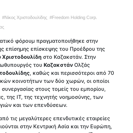
#
Νίκος Χριστοδουλίδης
#
Freedom Holding Corp.
ας
ματικό φόρουμ πραγματοποιήθηκε στην
ης επίσημης επίσκεψης του Προέδρου της
υ Χριστοδουλίδη
στο Καζακστάν. Στην
ρωθυπουργός του
Καζακστάν
Ολζάς
τοδουλίδης
, καθώς και περισσότεροι από 70
κών κοινοτήτων των δύο χωρών, οι οποίοι
 συνεργασίας στους τομείς του εμπορίου,
ς, της IT, της τεχνητής νοημοσύνης, των
γιών και των επενδύσεων.
 από τις μεγαλύτερες επενδυτικές εταιρείες
ούνται στην Κεντρική Ασία και την Ευρώπη,