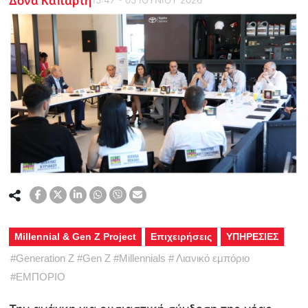
Millennial & Gen Z Project
Επιχειρήσεις
ΥΠΗΡΕΣΙΕΣ
#
Generation Z
#
Gen Z
#
Millennials
#
Λιανικό εμπόριο
#
ΕΜΠΟΡΙΟ