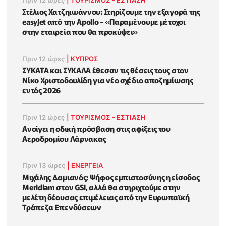
Πριν 12 ώρες
|
ΤΟΥΡΙΣΜΟΣ - ΕΣΤΙΑΣΗ
Στέλιος Χατζηιωάννου: Στηρίζουμε την εξαγορά της
easyJet από την Apollo - «Παραμένουμε μέτοχοι
στην εταιρεία που θα προκύψει»
Πριν 12 ώρες
|
ΚΥΠΡΟΣ
ΣΥΚΑΤΑ και ΣΥΚΑΛΑ έθεσαν τις θέσεις τους στον
Νίκο Χριστοδουλίδη για νέο σχέδιο αποζημίωσης
εντός 2026
Πριν 12 ώρες
|
ΤΟΥΡΙΣΜΟΣ - ΕΣΤΙΑΣΗ
Ανοίγει η οδική πρόσβαση στις αφίξεις του
Αεροδρομίου Λάρνακας
Πριν 13 ώρες
|
ΕΝΈΡΓΕΙΑ
Μιχάλης Δαμιανός: Ψήφος εμπιστοσύνης η είσοδος
Meridiam στον GSI, αλλά θα στηριχτούμε στην
μελέτη δέουσας επιμέλειας από την Ευρωπαϊκή
Τράπεζα Επενδύσεων