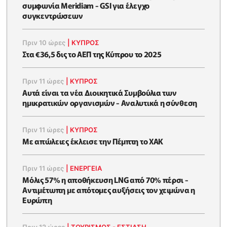
συμφωνία Meridiam - GSI για έλεγχο
συγκεντρώσεων
Πριν 10 ώρες
|
ΚΥΠΡΟΣ
Στα €36,5 δις το ΑΕΠ της Κύπρου το 2025
Πριν 11 ώρες
|
ΚΥΠΡΟΣ
Αυτά είναι τα νέα Διοικητικά Συμβούλια των
ημικρατικών οργανισμών - Αναλυτικά η σύνθεση
Πριν 11 ώρες
|
ΚΥΠΡΟΣ
Με απώλειες έκλεισε την Πέμπτη το ΧΑΚ
Πριν 11 ώρες
|
ΕΝΈΡΓΕΙΑ
Μόλις 57% η αποθήκευση LNG από 70% πέρσι -
Αντιμέτωπη με απότομες αυξήσεις τον χειμώνα η
Ευρώπη