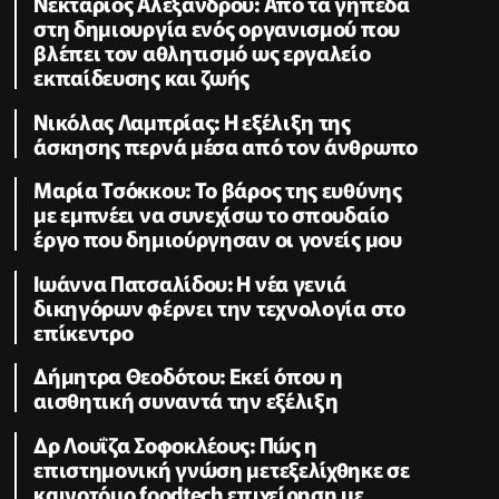
Νεκτάριος Αλεξάνδρου: Από τα γήπεδα
στη δημιουργία ενός οργανισμού που
βλέπει τον αθλητισμό ως εργαλείο
εκπαίδευσης και ζωής
Νικόλας Λαμπρίας: Η εξέλιξη της
άσκησης περνά μέσα από τον άνθρωπο
Μαρία Τσόκκου: Το βάρος της ευθύνης
με εμπνέει να συνεχίσω το σπουδαίο
έργο που δημιούργησαν οι γονείς μου
Ιωάννα Πατσαλίδου: Η νέα γενιά
δικηγόρων φέρνει την τεχνολογία στο
επίκεντρο
Δήμητρα Θεοδότου: Εκεί όπου η
αισθητική συναντά την εξέλιξη
Δρ Λουΐζα Σοφοκλέους: Πώς η
επιστημονική γνώση μετεξελίχθηκε σε
καινοτόμο foodtech επιχείρηση με