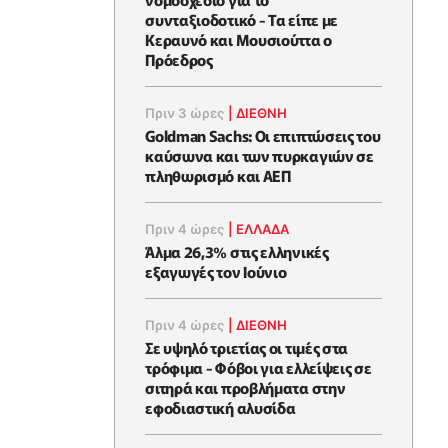
συνταξιοδοτικό - Τα είπε με
Κεραυνό και Μουσιούττα ο
Πρόεδρος
Πριν 3 ώρες
|
ΔΙΕΘΝΗ
Goldman Sachs: Οι επιπτώσεις του
καύσωνα και των πυρκαγιών σε
πληθωρισμό και ΑΕΠ
Πριν 4 ώρες
|
ΕΛΛΆΔΑ
Άλμα 26,3% στις ελληνικές
εξαγωγές τον Ιούνιο
Πριν 4 ώρες
|
ΔΙΕΘΝΗ
Σε υψηλό τριετίας οι τιμές στα
τρόφιμα - Φόβοι για ελλείψεις σε
σιτηρά και προβλήματα στην
εφοδιαστική αλυσίδα