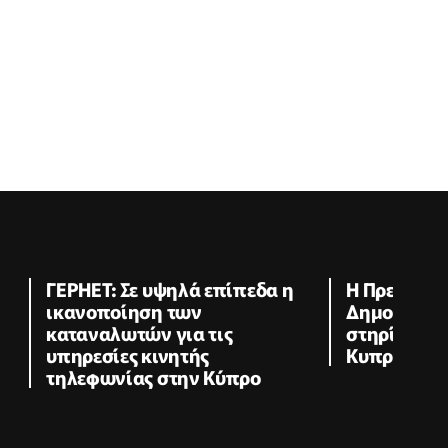
ΓΕΡΗΕΤ: Σε υψηλά επίπεδα η
Η Πρεσβεία
ικανοποίηση των
Δημοκρατία
καταναλωτών για τις
στηρίζει το
υπηρεσίες κινητής
Κυπριακού 
τηλεφωνίας στην Κύπρο