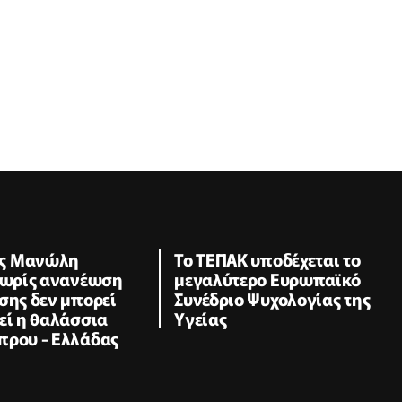
ς Μανώλη
Το ΤΕΠΑΚ υποδέχεται το
 Χωρίς ανανέωση
μεγαλύτερο Ευρωπαϊκό
σης δεν μπορεί
Συνέδριο Ψυχολογίας της
εί η θαλάσσια
Υγείας
πρου - Ελλάδας