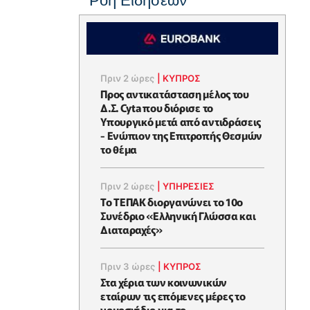
Ροή Ειδήσεων
Πριν 2 ώρες
|
ΚΥΠΡΟΣ
Προς αντικατάσταση μέλος του
Δ.Σ. Cyta που διόρισε το
Υπουργικό μετά από αντιδράσεις
- Ενώπιον της Επιτροπής Θεσμών
το θέμα
Πριν 2 ώρες
|
ΥΠΗΡΕΣΙΕΣ
Το ΤΕΠΑΚ διοργανώνει το 10ο
Συνέδριο «Ελληνική Γλώσσα και
Διαταραχές»
Πριν 3 ώρες
|
ΚΥΠΡΟΣ
Στα χέρια των κοινωνικών
εταίρων τις επόμενες μέρες το
νομοσχέδιο για το