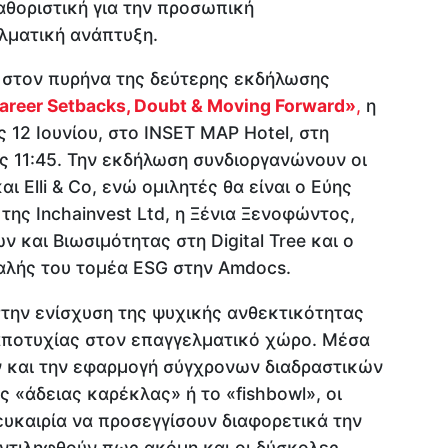
καθοριστική για την προσωπική
λματική ανάπτυξη.
ι στον πυρήνα της δεύτερης εκδήλωσης
areer Setbacks, Doubt & Moving Forward»
,
η
 12 Ιουνίου, στο INSET MAP Hotel, στη
ις 11:45. Την εκδήλωση συνδιοργανώνουν οι
ι Elli & Co, ενώ ομιλητές θα είναι ο Εύης
της Inchainvest Ltd, η Ξένια Ξενοφώντος,
 και Βιωσιμότητας στη Digital Tree και ο
φαλής του τομέα ESG στην Amdocs.
την ενίσχυση της ψυχικής ανθεκτικότητας
αποτυχίας στον επαγγελματικό χώρο. Μέσα
ν και την εφαρμογή σύγχρονων διαδραστικών
ς «άδειας καρέκλας» ή το «fishbowl», οι
υκαιρία να προσεγγίσουν διαφορετικά την
αντιληφθούν πως ακόμη και οι δύσκολες