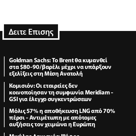
Δειτε Επισης
Goldman Sachs: Το Brent θα κυμανθεί
στα $80-90/βαρέλι μέχρι να υπάρξουν
εξελίξεις στη Μέση Ανατολή
Κομισιόν: Οι εταιρείες δεν
κοινοποίησαν τη συμφωνία Meridiam -
GSI για έλεγχο συγκεντρώσεων
Μόλις 57% η αποθήκευση LNG από 70%
πέρσι - Αντιμέτωπη με απότομες
αυξήσεις τον χειμώνα η Ευρώπη
Μιχάλης Δαμιανός: Ψήφος