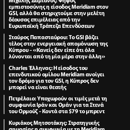
εμπιστοσύνης η είσοδος Meridiam στον
GSI, αλλά θα στηριχτούμε στην μελέτη
δέουσας επιμέλειας από την
Ευρωπαϊκή Τράπεζα Επενδύσεων
Σταύρος Παπασταύρου: Το GSI βάζει
τέλος στην ενεργειακή απομόνωση της
Κύπρου - «Κανείς δεν είπε ότι όλα
λύνονται από τη μία μέρα στην άλλη»
Charles Έλληνας: Η είσοδος του
επενδυτικού ομίλου Meridiam ανοίγει
τον δρόμο για τον GSI, η Κύπρος δεν
μπορεί να είναι θεατής
Πετρέλαιο: Υποχωρούν οι τιμές μετά τη
συμφωνία Ιράν και Ομάν για τα Στενά
του Ορμούζ - Κοντά στα $79 το μπρεντ
Κυριάκος Μητσοτάκης: Στρατηγικής
σημασίας η συμφωνία με τη Meridiam