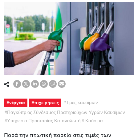
#
Τιμές καυσίμων
Ενέργεια
Επιχειρήσεις
#
Παγκύπριος Σύνδεσμος Πρατηριούχων Υγρών Καυσίμων
#
Υπηρεσία Προστασίας Καταναλωτή
#
Καύσιμα
Παρά την πτωτική πορεία στις τιμές των