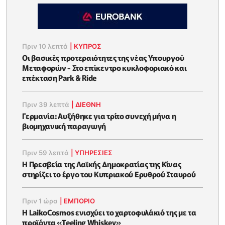
Πριν 10 λεπτά
|
ΚΥΠΡΟΣ
Οι βασικές προτεραιότητες της νέας Υπουργού
Μεταφορών - Στο επίκεντρο κυκλοφοριακό και
επέκταση Park & Ride
Πριν 39 λεπτά
|
ΔΙΕΘΝΗ
Γερμανία: Αυξήθηκε για τρίτο συνεχή μήνα η
βιομηχανική παραγωγή
Πριν 59 λεπτά
|
ΥΠΗΡΕΣΙΕΣ
Η Πρεσβεία της Λαϊκής Δημοκρατίας της Κίνας
στηρίζει το έργο του Κυπριακού Ερυθρού Σταυρού
Πριν 1 ώρα
|
ΕΜΠΟΡΙΟ
Η LaikoCosmos ενισχύει το χαρτοφυλάκιό της με τα
προϊόντα «Teeling Whiskey»