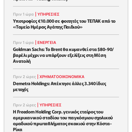
Πριν 1 ώρα
|
ΥΠΗΡΕΣΙΕΣ
Υποτροφίες €10.000 σε φοιτητές του ΤΕΠΑΚ από το
«Ταμείο Ημέρας Αγάπης Παιδιού»
Πριν 1 ώρα
|
ΕΝΈΡΓΕΙΑ
Goldman Sachs: Το Brent θα κυμανθεί στα $80-90/
βαρέλι μέχρι να υπάρξουν εξελίξεις στη Μέση
Ανατολή
Πριν 2 ώρες
|
ΧΡΗΜΑΤΟΟΙΚΟΝΟΜΙΚΆ
Demetra Holdings: Απέκτησε άλλες 3.340 ίδιες
μετοχές
Πριν 2 ώρες
|
ΥΠΗΡΕΣΙΕΣ
Η Freedom Holding Corp. γενικός εταίρος του
αμερικανικού σταδίου του παγκόσμιου σχολικού
ομαδικού πρωταθλήματος σκακιού στην Κόστα-
Ρίκα