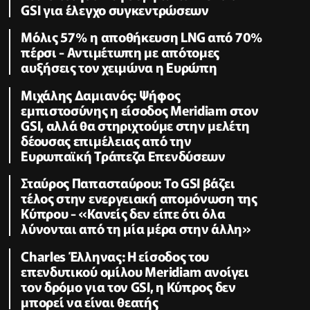
GSI για έλεγχο συγκεντρώσεων
Μόλις 57% η αποθήκευση LNG από 70%
πέρσι - Αντιμέτωπη με απότομες
αυξήσεις τον χειμώνα η Ευρώπη
Μιχάλης Δαμιανός: Ψήφος
εμπιστοσύνης η είσοδος Meridiam στον
GSI, αλλά θα στηριχτούμε στην μελέτη
δέουσας επιμέλειας από την
Ευρωπαϊκή Τράπεζα Επενδύσεων
Σταύρος Παπασταύρου: Το GSI βάζει
τέλος στην ενεργειακή απομόνωση της
Κύπρου - «Κανείς δεν είπε ότι όλα
λύνονται από τη μία μέρα στην άλλη»
Charles Έλληνας: Η είσοδος του
επενδυτικού ομίλου Meridiam ανοίγει
τον δρόμο για τον GSI, η Κύπρος δεν
μπορεί να είναι θεατής