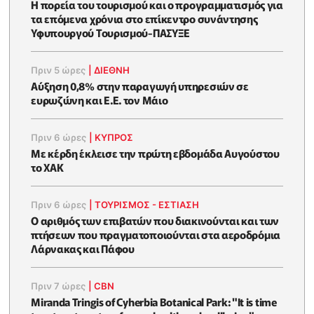
Η πορεία του τουρισμού και ο προγραμματισμός για
τα επόμενα χρόνια στο επίκεντρο συνάντησης
Υφυπουργού Τουρισμού-ΠΑΣΥΞΕ
Πριν 5 ώρες
|
ΔΙΕΘΝΗ
Αύξηση 0,8% στην παραγωγή υπηρεσιών σε
ευρωζώνη και Ε.Ε. τον Μάιο
Πριν 6 ώρες
|
ΚΥΠΡΟΣ
Με κέρδη έκλεισε την πρώτη εβδομάδα Αυγούστου
το ΧΑΚ
Πριν 6 ώρες
|
ΤΟΥΡΙΣΜΟΣ - ΕΣΤΙΑΣΗ
Ο αριθμός των επιβατών που διακινούνται και των
πτήσεων που πραγματοποιούνται στα αεροδρόμια
Λάρνακας και Πάφου
Πριν 7 ώρες
|
CBN
Miranda Tringis of Cyherbia Botanical Park: "It is time