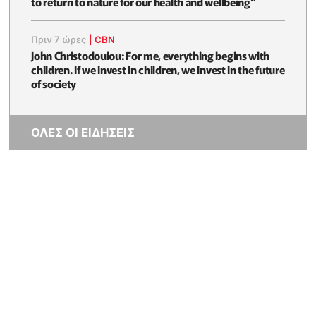
to return to nature for our health and wellbeing"
Πριν 7 ώρες
|
CBN
John Christodoulou: For me, everything begins with
children. If we invest in children, we invest in the future
of society
ΟΛΕΣ ΟΙ ΕΙΔΗΣΕΙΣ