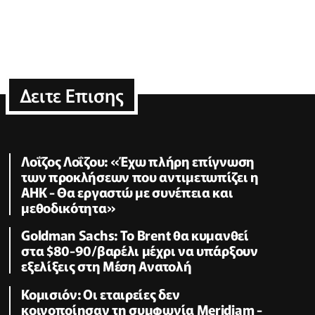
Δειτε Επισης
Λοΐζος Λοΐζου: «Έχω πλήρη επίγνωση
των προκλήσεων που αντιμετωπίζει η
ΑΗΚ - Θα εργαστώ με συνέπεια και
μεθοδικότητα»
Goldman Sachs: Το Brent θα κυμανθεί
στα $80-90/βαρέλι μέχρι να υπάρξουν
εξελίξεις στη Μέση Ανατολή
Κομισιόν: Οι εταιρείες δεν
κοινοποίησαν τη συμφωνία Meridiam -