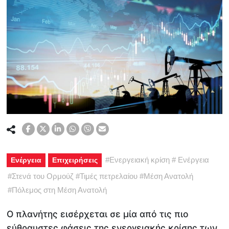
#
Ενεργειακή κρίση
#
Ενέργεια
Ενέργεια
Επιχειρήσεις
#
Στενά του Ορμούζ
#
Τιμές πετρελαίου
#
Μέση Ανατολή
#
Πόλεμος στη Μέση Ανατολή
Ο πλανήτης εισέρχεται σε μία από τις πιο
εύθραυστες φάσεις της ενεργειακής κρίσης των