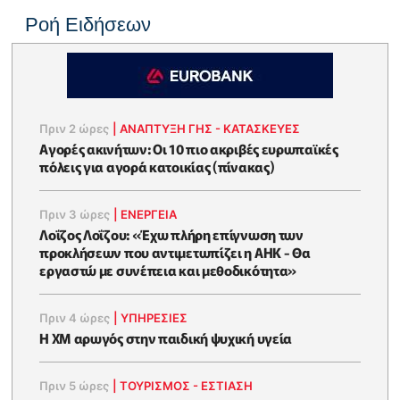
Ροή Ειδήσεων
Πριν 2 ώρες
|
ΑΝΑΠΤΥΞΗ ΓΗΣ - ΚΑΤΑΣΚΕΥΕΣ
Αγορές ακινήτων: Οι 10 πιο ακριβές ευρωπαϊκές
πόλεις για αγορά κατοικίας (πίνακας)
Πριν 3 ώρες
|
ΕΝΈΡΓΕΙΑ
Λοΐζος Λοΐζου: «Έχω πλήρη επίγνωση των
προκλήσεων που αντιμετωπίζει η ΑΗΚ - Θα
εργαστώ με συνέπεια και μεθοδικότητα»
Πριν 4 ώρες
|
ΥΠΗΡΕΣΙΕΣ
Η XM αρωγός στην παιδική ψυχική υγεία
Πριν 5 ώρες
|
ΤΟΥΡΙΣΜΟΣ - ΕΣΤΙΑΣΗ