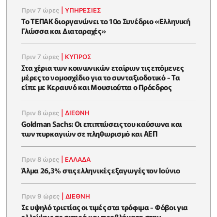
Πριν 7 ώρες
|
ΥΠΗΡΕΣΙΕΣ
Το ΤΕΠΑΚ διοργανώνει το 10ο Συνέδριο «Ελληνική
Γλώσσα και Διαταραχές»
Πριν 7 ώρες
|
ΚΥΠΡΟΣ
Στα χέρια των κοινωνικών εταίρων τις επόμενες
μέρες το νομοσχέδιο για το συνταξιοδοτικό - Τα
είπε με Κεραυνό και Μουσιούττα ο Πρόεδρος
Πριν 8 ώρες
|
ΔΙΕΘΝΗ
Goldman Sachs: Οι επιπτώσεις του καύσωνα και
των πυρκαγιών σε πληθωρισμό και ΑΕΠ
Πριν 8 ώρες
|
ΕΛΛΆΔΑ
Άλμα 26,3% στις ελληνικές εξαγωγές τον Ιούνιο
Πριν 9 ώρες
|
ΔΙΕΘΝΗ
Σε υψηλό τριετίας οι τιμές στα τρόφιμα - Φόβοι για
ελλείψεις σε σιτηρά και προβλήματα στην