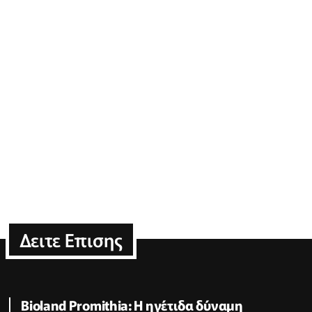
Δειτε Επισης
Bioland Promithia: Η ηγέτιδα δύναμη