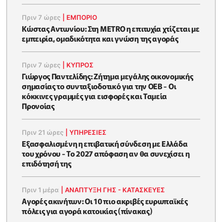
Πριν 7 ώρες
|
ΕΜΠΟΡΙΟ
Κώστας Αντωνίου: Στη METRO η επιτυχία χτίζεται με
εμπειρία, ομαδικότητα και γνώση της αγοράς
Πριν 7 ώρες
|
ΚΥΠΡΟΣ
Γιώργος Παντελίδης: Ζήτημα μεγάλης οικονομικής
σημασίας το συνταξιοδοτικό για την ΟΕΒ - Οι
κόκκινες γραμμές για εισφορές και Ταμεία
Προνοίας
Πριν 21 ώρες
|
ΥΠΗΡΕΣΙΕΣ
Εξασφαλισμένη η επιβατική σύνδεση με Ελλάδα
του χρόνου - Το 2027 απόφαση αν θα συνεχίσει η
επιδότησή της
Πριν 1 μέρα
|
ΑΝΑΠΤΥΞΗ ΓΗΣ - ΚΑΤΑΣΚΕΥΕΣ
Αγορές ακινήτων: Οι 10 πιο ακριβές ευρωπαϊκές
πόλεις για αγορά κατοικίας (πίνακας)