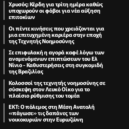
Χρυσός: Κέρδη για τρίτη ημέρα καθώς
υποχωρούν οι φόβοι για νέα αύξηση
επιτοκίων
Οι πέντε κινήσεις που χρειάζονται για
μια επιτυχημένη καριέρα στην εποχή
της Τεχνητής Νοημοσύνης
Σε επιφυλακή η αγορά καφέ λόγω των
αναμενόμενων επιπτώσεων του Ελ
Νίνιο - Καθυστερήσεις στη συγκομιδή
της Βραζιλίας
Κολοσσοί της τεχνητής νοημοσύνης σε
σύσκεψη στον Λευκό Οίκο για το
πλαίσιο ρύθμισης του τομέα
ΕΚΤ: Ο πόλεμος στη Μέση Ανατολή
«πάγωσε» τις δαπάνες των
νοικοκυριών στην Ευρωζώνη