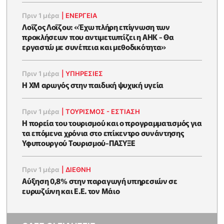
Πριν 1 μέρα
|
ΕΝΈΡΓΕΙΑ
Λοΐζος Λοΐζου: «Έχω πλήρη επίγνωση των
προκλήσεων που αντιμετωπίζει η ΑΗΚ - Θα
εργαστώ με συνέπεια και μεθοδικότητα»
Πριν 1 μέρα
|
ΥΠΗΡΕΣΙΕΣ
Η XM αρωγός στην παιδική ψυχική υγεία
Πριν 1 μέρα
|
ΤΟΥΡΙΣΜΟΣ - ΕΣΤΙΑΣΗ
Η πορεία του τουρισμού και ο προγραμματισμός για
τα επόμενα χρόνια στο επίκεντρο συνάντησης
Υφυπουργού Τουρισμού-ΠΑΣΥΞΕ
Πριν 1 μέρα
|
ΔΙΕΘΝΗ
Αύξηση 0,8% στην παραγωγή υπηρεσιών σε
ευρωζώνη και Ε.Ε. τον Μάιο