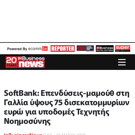
SoftBank: Επενδύσεις-μαμούθ στη
Γαλλία ύψους 75 δισεκατομμυρίων
ευρώ για υποδομές Τεχνητής
Νοημοσύνης
InBusinessNews
11:50 - 31 ΜΑΪ́ΟΥ 2026