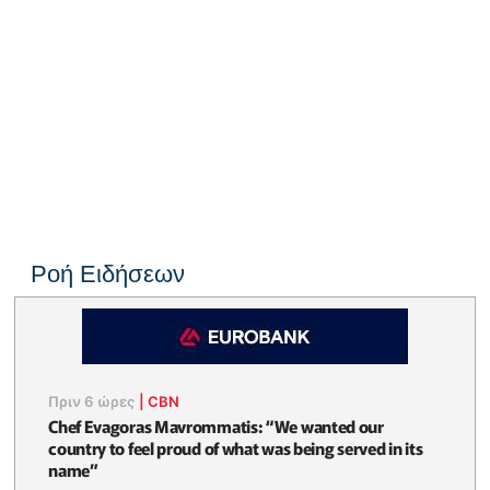
Ροή Ειδήσεων
Πριν 6 ώρες
|
CBN
Chef Evagoras Mavrommatis: “We wanted our
country to feel proud of what was being served in its
name”