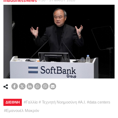
#
Γαλλία
#
Τεχνητή Νοημοσύνη
#
A.I.
#
data centers
ΔΙΕΘΝΗ
#
Εμανουέλ Μακρόν