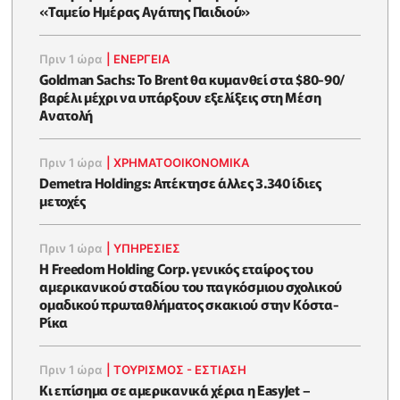
«Ταμείο Ημέρας Αγάπης Παιδιού»
Πριν 1 ώρα
|
ΕΝΈΡΓΕΙΑ
Goldman Sachs: Το Brent θα κυμανθεί στα $80-90/
βαρέλι μέχρι να υπάρξουν εξελίξεις στη Μέση
Ανατολή
Πριν 1 ώρα
|
ΧΡΗΜΑΤΟΟΙΚΟΝΟΜΙΚΆ
Demetra Holdings: Απέκτησε άλλες 3.340 ίδιες
μετοχές
Πριν 1 ώρα
|
ΥΠΗΡΕΣΙΕΣ
Η Freedom Holding Corp. γενικός εταίρος του
αμερικανικού σταδίου του παγκόσμιου σχολικού
ομαδικού πρωταθλήματος σκακιού στην Κόστα-
Ρίκα
Πριν 1 ώρα
|
ΤΟΥΡΙΣΜΟΣ - ΕΣΤΙΑΣΗ
Κι επίσημα σε αμερικανικά χέρια η EasyJet –