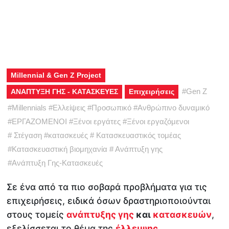
Millennial & Gen Z Project
#
Gen Z
ΑΝΑΠΤΥΞΗ ΓΗΣ - ΚΑΤΑΣΚΕΥΕΣ
Επιχειρήσεις
#
Millennials
#
Ελλείψεις
#
Προσωπικό
#
Ανθρώπινο δυναμικό
#
ΕΡΓΑΖΟΜΕΝΟΙ
#
Ξένοι εργάτες
#
Ξένοι εργαζόμενοι
#
Στέγαση
#
κατασκευές
#
Κατασκευαστικός τομέας
#
Κατασκευαστική βιομηχανία
#
Ανάπτυξη γης
#
Ανάπτυξη Γης-Κατασκευές
Σε ένα από τα πιο σοβαρά προβλήματα για τις
επιχειρήσεις, ειδικά όσων δραστηριοποιούνται
στους τομείς
ανάπτυξης γης
και
κατασκευών
,
εξελίσσεται το θέμα της
έλλειψης