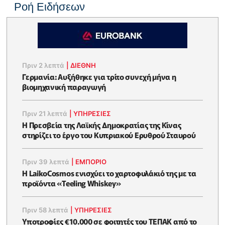
Ροή Ειδήσεων
Πριν 2 λεπτά
|
ΔΙΕΘΝΗ
Γερμανία: Αυξήθηκε για τρίτο συνεχή μήνα η
βιομηχανική παραγωγή
Πριν 21 λεπτά
|
ΥΠΗΡΕΣΙΕΣ
Η Πρεσβεία της Λαϊκής Δημοκρατίας της Κίνας
στηρίζει το έργο του Κυπριακού Ερυθρού Σταυρού
Πριν 39 λεπτά
|
ΕΜΠΟΡΙΟ
Η LaikoCosmos ενισχύει το χαρτοφυλάκιό της με τα
προϊόντα «Teeling Whiskey»
Πριν 58 λεπτά
|
ΥΠΗΡΕΣΙΕΣ
Υποτροφίες €10.000 σε φοιτητές του ΤΕΠΑΚ από το