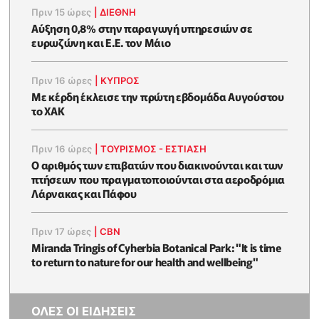
Πριν 15 ώρες
|
ΔΙΕΘΝΗ
Αύξηση 0,8% στην παραγωγή υπηρεσιών σε
ευρωζώνη και Ε.Ε. τον Μάιο
Πριν 16 ώρες
|
ΚΥΠΡΟΣ
Με κέρδη έκλεισε την πρώτη εβδομάδα Αυγούστου
το ΧΑΚ
Πριν 16 ώρες
|
ΤΟΥΡΙΣΜΟΣ - ΕΣΤΙΑΣΗ
Ο αριθμός των επιβατών που διακινούνται και των
πτήσεων που πραγματοποιούνται στα αεροδρόμια
Λάρνακας και Πάφου
Πριν 17 ώρες
|
CBN
Miranda Tringis of Cyherbia Botanical Park: "It is time
to return to nature for our health and wellbeing"
ΟΛΕΣ ΟΙ ΕΙΔΗΣΕΙΣ