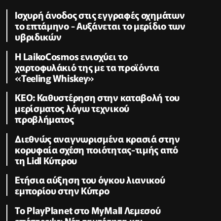
Ισχυρή άνοδος στις εγγραφές οχημάτων
το επτάμηνο - Αυξάνεται το μερίδιο των
υβριδικών
Η LaikoCosmos ενισχύει το
χαρτοφυλάκιό της με τα προϊόντα
«Teeling Whiskey»
KEO: Καθυστέρηση στην καταβολή του
μερίσματος λόγω τεχνικού
προβλήματος
Διεθνώς αναγνωρισμένα κρασιά στην
κορυφαία σχέση ποιότητας-τιμής από
τη Lidl Κύπρου
Ετήσια αύξηση του όγκου λιανικού
εμπορίου στην Κύπρο
Το PlayPlanet στο MyMall Λεμεσού
επέστρεψε: Νέα ταυτότητα και