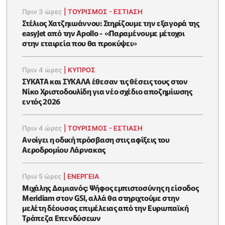
Πριν 3 ώρες
|
ΤΟΥΡΙΣΜΟΣ - ΕΣΤΙΑΣΗ
Στέλιος Χατζηιωάννου: Στηρίζουμε την εξαγορά της
easyJet από την Apollo - «Παραμένουμε μέτοχοι
στην εταιρεία που θα προκύψει»
Πριν 4 ώρες
|
ΚΥΠΡΟΣ
ΣΥΚΑΤΑ και ΣΥΚΑΛΑ έθεσαν τις θέσεις τους στον
Νίκο Χριστοδουλίδη για νέο σχέδιο αποζημίωσης
εντός 2026
Πριν 4 ώρες
|
ΤΟΥΡΙΣΜΟΣ - ΕΣΤΙΑΣΗ
Ανοίγει η οδική πρόσβαση στις αφίξεις του
Αεροδρομίου Λάρνακας
Πριν 5 ώρες
|
ΕΝΈΡΓΕΙΑ
Μιχάλης Δαμιανός: Ψήφος εμπιστοσύνης η είσοδος
Meridiam στον GSI, αλλά θα στηριχτούμε στην
μελέτη δέουσας επιμέλειας από την Ευρωπαϊκή
Τράπεζα Επενδύσεων