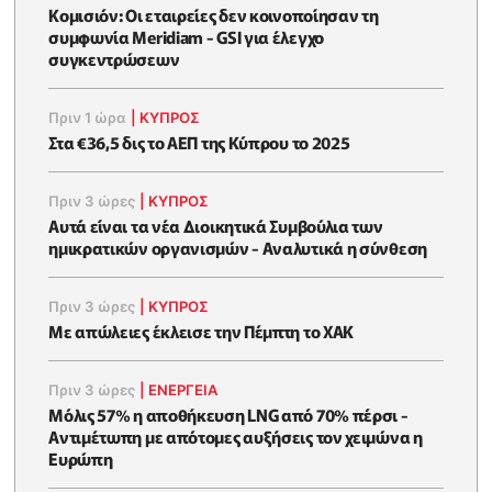
Κομισιόν: Οι εταιρείες δεν κοινοποίησαν τη
συμφωνία Meridiam - GSI για έλεγχο
συγκεντρώσεων
Πριν 1 ώρα
|
ΚΥΠΡΟΣ
Στα €36,5 δις το ΑΕΠ της Κύπρου το 2025
Πριν 3 ώρες
|
ΚΥΠΡΟΣ
Αυτά είναι τα νέα Διοικητικά Συμβούλια των
ημικρατικών οργανισμών - Αναλυτικά η σύνθεση
Πριν 3 ώρες
|
ΚΥΠΡΟΣ
Με απώλειες έκλεισε την Πέμπτη το ΧΑΚ
Πριν 3 ώρες
|
ΕΝΈΡΓΕΙΑ
Μόλις 57% η αποθήκευση LNG από 70% πέρσι -
Αντιμέτωπη με απότομες αυξήσεις τον χειμώνα η
Ευρώπη