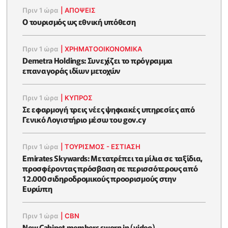
Πριν 1 ώρα
|
ΑΠΌΨΕΙΣ
Ο τουρισμός ως εθνική υπόθεση
Πριν 1 ώρα
|
ΧΡΗΜΑΤΟΟΙΚΟΝΟΜΙΚΆ
Demetra Holdings: Συνεχίζει το πρόγραμμα
επαναγοράς ιδίων μετοχών
Πριν 1 ώρα
|
ΚΥΠΡΟΣ
Σε εφαρμογή τρεις νέες ψηφιακές υπηρεσίες από
Γενικό Λογιστήριο μέσω του gov.cy
Πριν 1 ώρα
|
ΤΟΥΡΙΣΜΟΣ - ΕΣΤΙΑΣΗ
Emirates Skywards: Μετατρέπει τα μίλια σε ταξίδια,
προσφέροντας πρόσβαση σε περισσότερους από
12.000 σιδηροδρομικούς προορισμούς στην
Ευρώπη
Πριν 1 ώρα
|
CBN
New Cabinet members sworn in (video)