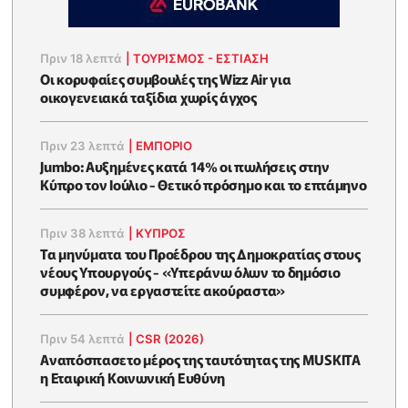
Πριν 18 λεπτά
|
ΤΟΥΡΙΣΜΟΣ - ΕΣΤΙΑΣΗ
Οι κορυφαίες συμβουλές της Wizz Air για
οικογενειακά ταξίδια χωρίς άγχος
Πριν 23 λεπτά
|
ΕΜΠΟΡΙΟ
Jumbo: Αυξημένες κατά 14% οι πωλήσεις στην
Κύπρο τον Ιούλιο - Θετικό πρόσημο και το επτάμηνο
Πριν 38 λεπτά
|
ΚΥΠΡΟΣ
Τα μηνύματα του Προέδρου της Δημοκρατίας στους
νέους Υπουργούς - «Υπεράνω όλων το δημόσιο
συμφέρον, να εργαστείτε ακούραστα»
Πριν 54 λεπτά
|
CSR (2026)
Αναπόσπασετο μέρος της ταυτότητας της MUSKITA
η Εταιρική Κοινωνική Ευθύνη