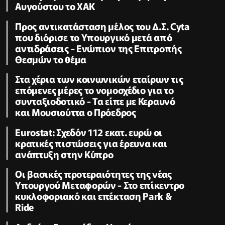
Αυγούστου το ΧΑΚ
Προς αντικατάσταση μέλος του Δ.Σ. Cyta
που διόρισε το Υπουργικό μετά από
αντιδράσεις - Ενώπιον της Επιτροπής
Θεσμών το θέμα
Στα χέρια των κοινωνικών εταίρων τις
επόμενες μέρες το νομοσχέδιο για το
συνταξιοδοτικό - Τα είπε με Κεραυνό
και Μουσιούττα ο Πρόεδρος
Eurostat: Σχεδόν 112 εκατ. ευρώ οι
κρατικές πιστώσεις για έρευνα και
ανάπτυξη στην Κύπρο
Οι βασικές προτεραιότητες της νέας
Υπουργού Μεταφορών - Στο επίκεντρο
κυκλοφοριακό και επέκταση Park &
Ride