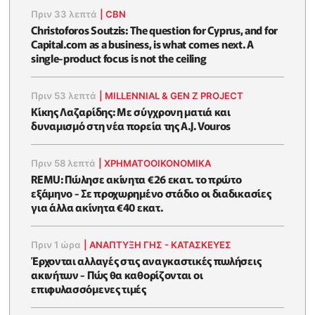
Πριν 33 λεπτά
|
CBN
Christoforos Soutzis: The question for Cyprus, and for
Capital.com as a business, is what comes next. A
single-product focus is not the ceiling
Πριν 53 λεπτά
|
MILLENNIAL & GEN Z PROJECT
Κίκης Λαζαρίδης: Με σύγχρονη ματιά και
δυναμισμό στη νέα πορεία της A.J. Vouros
Πριν 58 λεπτά
|
ΧΡΗΜΑΤΟΟΙΚΟΝΟΜΙΚΆ
REMU: Πώλησε ακίνητα €26 εκατ. το πρώτο
εξάμηνο - Σε προχωρημένο στάδιο οι διαδικασίες
για άλλα ακίνητα €40 εκατ.
Πριν 1 ώρα
|
ΑΝΑΠΤΥΞΗ ΓΗΣ - ΚΑΤΑΣΚΕΥΕΣ
Έρχονται αλλαγές στις αναγκαστικές πωλήσεις
ακινήτων - Πώς θα καθορίζονται οι
επιφυλασσόμενες τιμές