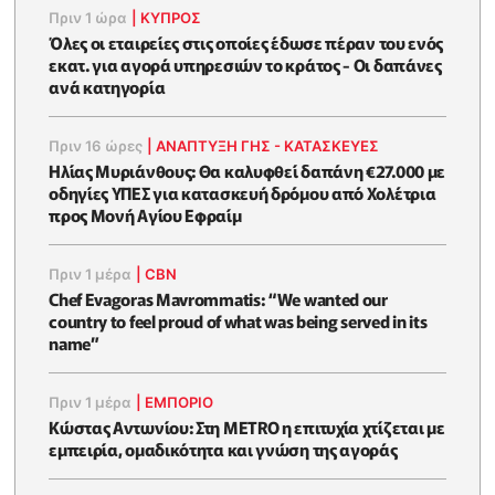
Πριν 1 ώρα
|
ΚΥΠΡΟΣ
Όλες οι εταιρείες στις οποίες έδωσε πέραν του ενός
εκατ. για αγορά υπηρεσιών το κράτος - Οι δαπάνες
ανά κατηγορία
Πριν 16 ώρες
|
ΑΝΑΠΤΥΞΗ ΓΗΣ - ΚΑΤΑΣΚΕΥΕΣ
Ηλίας Μυριάνθους: Θα καλυφθεί δαπάνη €27.000 με
οδηγίες ΥΠΕΣ για κατασκευή δρόμου από Χολέτρια
προς Μονή Αγίου Εφραίμ
Πριν 1 μέρα
|
CBN
Chef Evagoras Mavrommatis: “We wanted our
country to feel proud of what was being served in its
name”
Πριν 1 μέρα
|
ΕΜΠΟΡΙΟ
Κώστας Αντωνίου: Στη METRO η επιτυχία χτίζεται με
εμπειρία, ομαδικότητα και γνώση της αγοράς