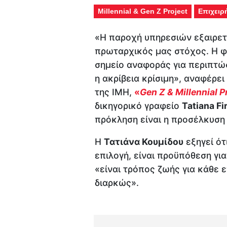
Millennial & Gen Z Project
Επιχειρ
«Η παροχή υπηρεσιών εξαιρετ
πρωταρχικός μας στόχος. Η φ
σημείο αναφοράς για περιπτώ
η ακρίβεια κρίσιμη», αναφέρει
της IMH,
«
Gen Z & Millennial P
δικηγορικό γραφείο
Tatiana Fi
πρόκληση είναι η προσέλκυση
Η
Τατιάνα Κουμίδου
εξηγεί ότ
επιλογή, είναι προϋπόθεση για
«είναι τρόπος ζωής για κάθε ε
διαρκώς».