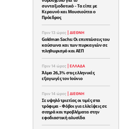
συνταξιοδοτικό - Τα είπε με
Κεραυνό και Μουσιούττα ο
Πρόεδρος
Πριν 13 ώρες
|
ΔΙΕΘΝΗ
Goldman Sachs: Οι επιπτώσεις του
καύσωνα και των πυρκαγιών σε
πληθωρισμό και ΑΕΠ
Πριν 14 ώρες
|
ΕΛΛΆΔΑ
Άλμα 26,3% στις ελληνικές
εξαγωγές τον Ιούνιο
Πριν 14 ώρες
|
ΔΙΕΘΝΗ
Σε υψηλό τριετίας οι τιμές στα
τρόφιμα - Φόβοι για ελλείψεις σε
σιτηρά και προβλήματα στην
εφοδιαστική αλυσίδα