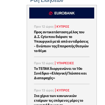
Ροή Ειδήσεων
Πριν 12 ώρες
|
ΚΥΠΡΟΣ
Προς αντικατάσταση μέλος του
Δ.Σ. Cyta που διόρισε το
Υπουργικό μετά από αντιδράσεις
- Ενώπιον της Επιτροπής Θεσμών
το θέμα
Πριν 12 ώρες
|
ΥΠΗΡΕΣΙΕΣ
Το ΤΕΠΑΚ διοργανώνει το 10ο
Συνέδριο «Ελληνική Γλώσσα και
Διαταραχές»
Πριν 13 ώρες
|
ΚΥΠΡΟΣ
Στα χέρια των κοινωνικών
εταίρων τις επόμενες μέρες το
νομοσχέδιο για το