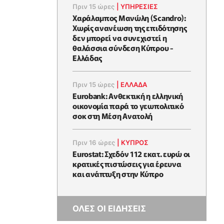
Πριν 15 ώρες
|
ΥΠΗΡΕΣΙΕΣ
Χαράλαμπος Μανώλη (Scandro):
Χωρίς ανανέωση της επιδότησης
δεν μπορεί να συνεχιστεί η
θαλάσσια σύνδεση Κύπρου -
Ελλάδας
Πριν 15 ώρες
|
ΕΛΛΆΔΑ
Eurobank: Ανθεκτική η ελληνική
οικονομία παρά το γεωπολιτικό
σοκ στη Μέση Ανατολή
Πριν 16 ώρες
|
ΚΥΠΡΟΣ
Eurostat: Σχεδόν 112 εκατ. ευρώ οι
κρατικές πιστώσεις για έρευνα
και ανάπτυξη στην Κύπρο
ΟΛΕΣ ΟΙ ΕΙΔΗΣΕΙΣ