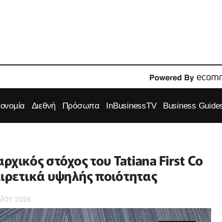
κονομία
Διεθνή
Πρόσωπα
InBusinessTV
Business Guide
χικός στόχος του Tatiana First Co
ιρετικά υψηλής ποιότητας
Ϊ́ΟΥ 2026