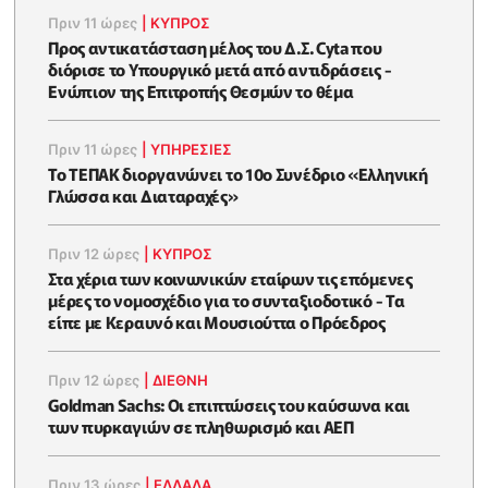
Πριν 11 ώρες
|
ΚΥΠΡΟΣ
Προς αντικατάσταση μέλος του Δ.Σ. Cyta που
διόρισε το Υπουργικό μετά από αντιδράσεις -
Ενώπιον της Επιτροπής Θεσμών το θέμα
Πριν 11 ώρες
|
ΥΠΗΡΕΣΙΕΣ
Το ΤΕΠΑΚ διοργανώνει το 10ο Συνέδριο «Ελληνική
Γλώσσα και Διαταραχές»
Πριν 12 ώρες
|
ΚΥΠΡΟΣ
Στα χέρια των κοινωνικών εταίρων τις επόμενες
μέρες το νομοσχέδιο για το συνταξιοδοτικό - Τα
είπε με Κεραυνό και Μουσιούττα ο Πρόεδρος
Πριν 12 ώρες
|
ΔΙΕΘΝΗ
Goldman Sachs: Οι επιπτώσεις του καύσωνα και
των πυρκαγιών σε πληθωρισμό και ΑΕΠ
Πριν 13 ώρες
|
ΕΛΛΆΔΑ