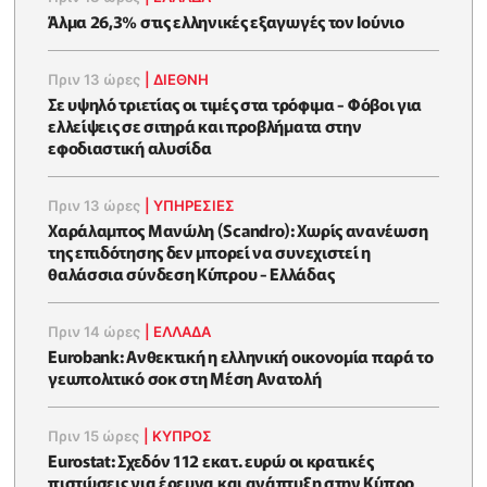
Άλμα 26,3% στις ελληνικές εξαγωγές τον Ιούνιο
Πριν 13 ώρες
|
ΔΙΕΘΝΗ
Σε υψηλό τριετίας οι τιμές στα τρόφιμα - Φόβοι για
ελλείψεις σε σιτηρά και προβλήματα στην
εφοδιαστική αλυσίδα
Πριν 13 ώρες
|
ΥΠΗΡΕΣΙΕΣ
Χαράλαμπος Μανώλη (Scandro): Χωρίς ανανέωση
της επιδότησης δεν μπορεί να συνεχιστεί η
θαλάσσια σύνδεση Κύπρου - Ελλάδας
Πριν 14 ώρες
|
ΕΛΛΆΔΑ
Eurobank: Ανθεκτική η ελληνική οικονομία παρά το
γεωπολιτικό σοκ στη Μέση Ανατολή
Πριν 15 ώρες
|
ΚΥΠΡΟΣ
Eurostat: Σχεδόν 112 εκατ. ευρώ οι κρατικές
πιστώσεις για έρευνα και ανάπτυξη στην Κύπρο