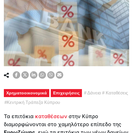
#
Δάνεια
#
Καταθέσεις
Χρηματοοικονομικά
Επιχειρήσεις
#
Κεντρική Τράπεζα Κύπρου
Τα επιτόκια
καταθέσεων
στην Κύπρο
διαμορφώνονται στο χαμηλότερο επίπεδο της
Ευρωζώνης
, ενώ τα επιτόκια των νέων δανείων