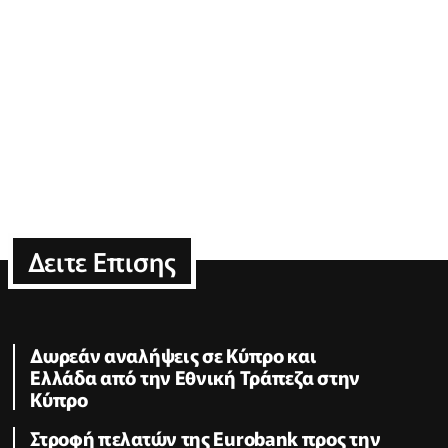
Δειτε Επισης
Δωρεάν αναλήψεις σε Κύπρο και
Ελλάδα από την Εθνική Τράπεζα στην
Κύπρο
Στροφή πελατών της Eurobank προς την