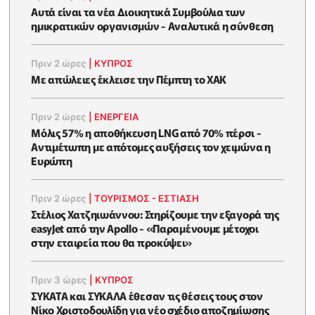
Αυτά είναι τα νέα Διοικητικά Συμβούλια των
ημικρατικών οργανισμών - Αναλυτικά η σύνθεση
Πριν 2 ώρες
|
ΚΥΠΡΟΣ
Με απώλειες έκλεισε την Πέμπτη το ΧΑΚ
Πριν 2 ώρες
|
ΕΝΈΡΓΕΙΑ
Μόλις 57% η αποθήκευση LNG από 70% πέρσι -
Αντιμέτωπη με απότομες αυξήσεις τον χειμώνα η
Ευρώπη
Πριν 2 ώρες
|
ΤΟΥΡΙΣΜΟΣ - ΕΣΤΙΑΣΗ
Στέλιος Χατζηιωάννου: Στηρίζουμε την εξαγορά της
easyJet από την Apollo - «Παραμένουμε μέτοχοι
στην εταιρεία που θα προκύψει»
Πριν 3 ώρες
|
ΚΥΠΡΟΣ
ΣΥΚΑΤΑ και ΣΥΚΑΛΑ έθεσαν τις θέσεις τους στον
Νίκο Χριστοδουλίδη για νέο σχέδιο αποζημίωσης