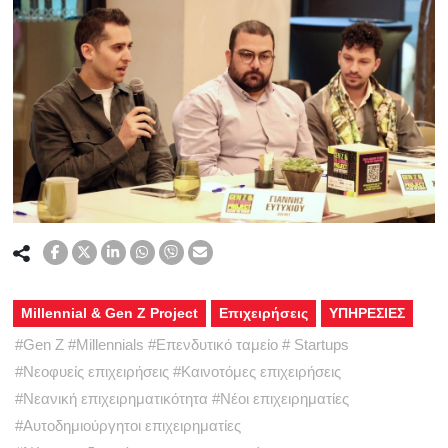
Millennial & Gen Z Project
Επιχειρήσεις
ΥΠΗΡΕΣΙΕΣ
#
Gen Z
#
Millennials
#
Επενδυτικό ταμείο
#
Startups
#
Νεοφυείς επιχειρήσεις
#
Καινοτόμες επιχειρήσεις
#
Νεανική επιχειρηματικότητα
#
Νέοι επιχειρηματίες
#
Αυτοδημιούργητοι επιχειρηματίες