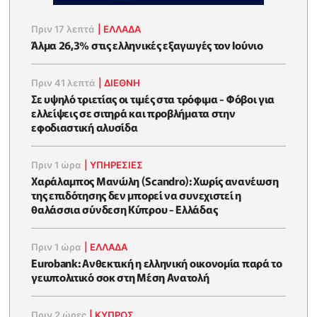
Πριν 17 λεπτά
|
ΕΛΛΆΔΑ
Άλμα 26,3% στις ελληνικές εξαγωγές τον Ιούνιο
Πριν 41 λεπτά
|
ΔΙΕΘΝΗ
Σε υψηλό τριετίας οι τιμές στα τρόφιμα - Φόβοι για
ελλείψεις σε σιτηρά και προβλήματα στην
εφοδιαστική αλυσίδα
Πριν 1 ώρα
|
ΥΠΗΡΕΣΙΕΣ
Χαράλαμπος Μανώλη (Scandro): Χωρίς ανανέωση
της επιδότησης δεν μπορεί να συνεχιστεί η
θαλάσσια σύνδεση Κύπρου - Ελλάδας
Πριν 1 ώρα
|
ΕΛΛΆΔΑ
Eurobank: Ανθεκτική η ελληνική οικονομία παρά το
γεωπολιτικό σοκ στη Μέση Ανατολή
Πριν 2 ώρες
|
ΚΥΠΡΟΣ