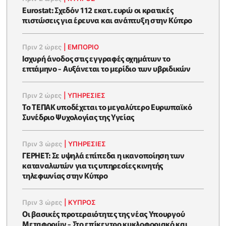
Eurostat: Σχεδόν 112 εκατ. ευρώ οι κρατικές
πιστώσεις για έρευνα και ανάπτυξη στην Κύπρο
Πριν 2 ώρες
|
ΕΜΠΟΡΙΟ
Ισχυρή άνοδος στις εγγραφές οχημάτων το
επτάμηνο - Αυξάνεται το μερίδιο των υβριδικών
Πριν 2 ώρες
|
ΥΠΗΡΕΣΙΕΣ
Το ΤΕΠΑΚ υποδέχεται το μεγαλύτερο Ευρωπαϊκό
Συνέδριο Ψυχολογίας της Υγείας
Πριν 3 ώρες
|
ΥΠΗΡΕΣΙΕΣ
ΓΕΡΗΕΤ: Σε υψηλά επίπεδα η ικανοποίηση των
καταναλωτών για τις υπηρεσίες κινητής
τηλεφωνίας στην Κύπρο
Πριν 3 ώρες
|
ΚΥΠΡΟΣ
Οι βασικές προτεραιότητες της νέας Υπουργού
Μεταφορών - Στο επίκεντρο κυκλοφοριακό και