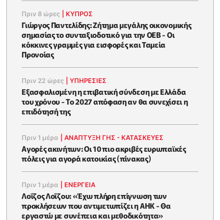
Πριν 8 ώρες
|
ΚΥΠΡΟΣ
Γιώργος Παντελίδης: Ζήτημα μεγάλης οικονομικής
σημασίας το συνταξιοδοτικό για την ΟΕΒ - Οι
κόκκινες γραμμές για εισφορές και Ταμεία
Προνοίας
Πριν 22 ώρες
|
ΥΠΗΡΕΣΙΕΣ
Εξασφαλισμένη η επιβατική σύνδεση με Ελλάδα
του χρόνου - Το 2027 απόφαση αν θα συνεχίσει η
επιδότησή της
Πριν 1 μέρα
|
ΑΝΑΠΤΥΞΗ ΓΗΣ - ΚΑΤΑΣΚΕΥΕΣ
Αγορές ακινήτων: Οι 10 πιο ακριβές ευρωπαϊκές
πόλεις για αγορά κατοικίας (πίνακας)
Πριν 1 μέρα
|
ΕΝΈΡΓΕΙΑ
Λοΐζος Λοΐζου: «Έχω πλήρη επίγνωση των
προκλήσεων που αντιμετωπίζει η ΑΗΚ - Θα
εργαστώ με συνέπεια και μεθοδικότητα»