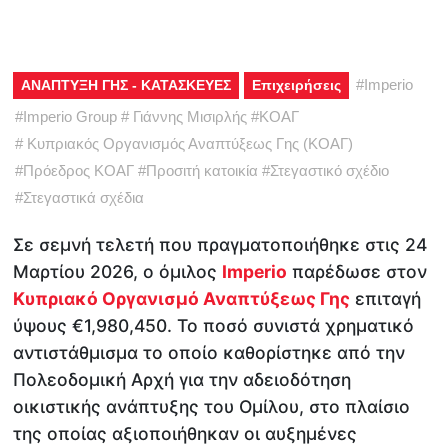
#
Imperio
ΑΝΑΠΤΥΞΗ ΓΗΣ - ΚΑΤΑΣΚΕΥΕΣ
Επιχειρήσεις
#
Imperio Group
#
Γιάννης Μισιρλής
#
ΚΟΑΓ
#
Κυπριακός Οργανισμός Αναπτύξεως Γης (ΚΟΑΓ)
#
Πρόεδρος ΚΟΑΓ
#
Προσιτή κατοικία
#
Στεγαστικό σχέδιο
#
Στεγαστικά σχέδια
Σε σεμνή τελετή που πραγματοποιήθηκε στις 24
Μαρτίου 2026, ο όμιλος
Imperio
παρέδωσε στον
Κυπριακό Οργανισμό Αναπτύξεως Γης
επιταγή
ύψους €1,980,450. Το ποσό συνιστά χρηματικό
αντιστάθμισμα το οποίο καθορίστηκε από την
Πολεοδομική Αρχή για την αδειοδότηση
οικιστικής ανάπτυξης του Ομίλου, στο πλαίσιο
της οποίας αξιοποιήθηκαν οι αυξημένες