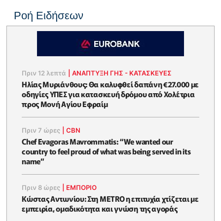
Ροή Ειδήσεων
Πριν 12 λεπτά
|
ΑΝΑΠΤΥΞΗ ΓΗΣ - ΚΑΤΑΣΚΕΥΕΣ
Ηλίας Μυριάνθους: Θα καλυφθεί δαπάνη €27.000 με
οδηγίες ΥΠΕΣ για κατασκευή δρόμου από Χολέτρια
προς Μονή Αγίου Εφραίμ
Πριν 7 ώρες
|
CBN
Chef Evagoras Mavrommatis: “We wanted our
country to feel proud of what was being served in its
name”
Πριν 8 ώρες
|
ΕΜΠΟΡΙΟ
Κώστας Αντωνίου: Στη METRO η επιτυχία χτίζεται με
εμπειρία, ομαδικότητα και γνώση της αγοράς