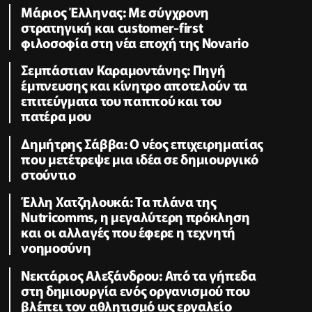
Μάριος Έλληνας: Με σύγχρονη
στρατηγική και customer-first
φιλοσοφία στη νέα εποχή της Novario
Σεμπάστιαν Καραμοντάνης: Πηγή
έμπνευσης και κίνητρο αποτελούν τα
επιτεύγματα του παππού και του
πατέρα μου
Δημήτρης Σάββα: Ο νέος επιχειρηματίας
που μετέτρεψε μια ιδέα σε δημιουργικό
στούντιο
Έλλη Χατζηλουκά: Τα πλάνα της
Nutricomms, η μεγαλύτερη πρόκληση
και οι αλλαγές που έφερε η τεχνητή
νοημοσύνη
Νεκτάριος Αλεξάνδρου: Από τα γήπεδα
στη δημιουργία ενός οργανισμού που
βλέπει τον αθλητισμό ως εργαλείο