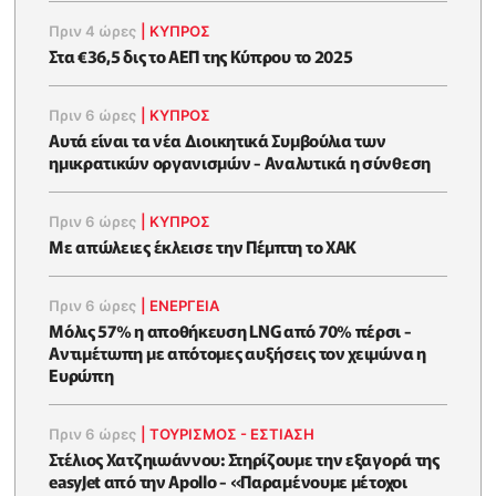
Πριν 4 ώρες
|
ΚΥΠΡΟΣ
Στα €36,5 δις το ΑΕΠ της Κύπρου το 2025
Πριν 6 ώρες
|
ΚΥΠΡΟΣ
Αυτά είναι τα νέα Διοικητικά Συμβούλια των
ημικρατικών οργανισμών - Αναλυτικά η σύνθεση
Πριν 6 ώρες
|
ΚΥΠΡΟΣ
Με απώλειες έκλεισε την Πέμπτη το ΧΑΚ
Πριν 6 ώρες
|
ΕΝΈΡΓΕΙΑ
Μόλις 57% η αποθήκευση LNG από 70% πέρσι -
Αντιμέτωπη με απότομες αυξήσεις τον χειμώνα η
Ευρώπη
Πριν 6 ώρες
|
ΤΟΥΡΙΣΜΟΣ - ΕΣΤΙΑΣΗ
Στέλιος Χατζηιωάννου: Στηρίζουμε την εξαγορά της
easyJet από την Apollo - «Παραμένουμε μέτοχοι