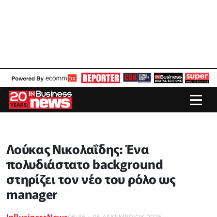
Λούκας Νικολαΐδης: Ένα
πολυδιάστατο background
στηρίζει τον νέο του ρόλο ως
manager
InBusinessNews
06:45 - 05 ΔΕΚΕΜΒΡΙΟΥ 2025