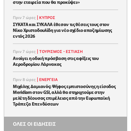
στην εταιρεία που θα προκύψει»
Πριν 7 ώρες
|
ΚΥΠΡΟΣ
ΣΥΚΑΤΑ και ΣΥΚΑΛΑ έθεσαν τις θέσεις τους στον
Νίκο Χριστοδουλίδη για νέο σχέδιο αποζημίωσης
εντός 2026
Πριν 7 ώρες
|
ΤΟΥΡΙΣΜΟΣ - ΕΣΤΙΑΣΗ
Ανοίγει η οδική πρόσβαση στις αφίξεις του
Αεροδρομίου Λάρνακας
Πριν 8 ώρες
|
ΕΝΈΡΓΕΙΑ
Μιχάλης Δαμιανός: Ψήφος εμπιστοσύνης η είσοδος
Meridiam στον GSI, αλλά θα στηριχτούμε στην
μελέτη δέουσας επιμέλειας από την Ευρωπαϊκή
Τράπεζα Επενδύσεων
ΟΛΕΣ ΟΙ ΕΙΔΗΣΕΙΣ