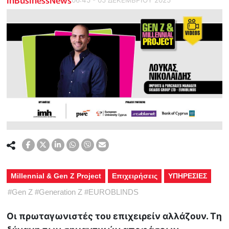
Millennial & Gen Z Project
Επιχειρήσεις
ΥΠΗΡΕΣΙΕΣ
#
Gen Z
#
Generation Z
#
EUROBLINDS
Οι πρωταγωνιστές του επιχειρείν αλλάζουν. Tη