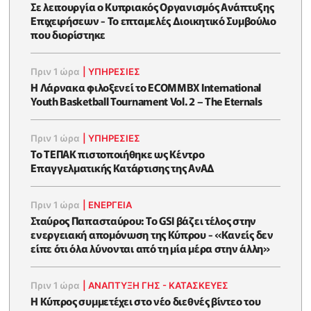
Σε λειτουργία ο Κυπριακός Οργανισμός Ανάπτυξης
Επιχειρήσεων - To επταμελές Διοικητικό Συμβούλιο
που διορίστηκε
Πριν 1 ώρα
|
ΥΠΗΡΕΣΙΕΣ
Η Λάρνακα φιλοξενεί το ECOMMBX International
Youth Basketball Tournament Vol. 2 – The Eternals
Πριν 1 ώρα
|
ΥΠΗΡΕΣΙΕΣ
Το ΤΕΠΑΚ πιστοποιήθηκε ως Κέντρο
Επαγγελματικής Κατάρτισης της ΑνΑΔ
Πριν 1 ώρα
|
ΕΝΈΡΓΕΙΑ
Σταύρος Παπασταύρου: Το GSI βάζει τέλος στην
ενεργειακή απομόνωση της Κύπρου - «Κανείς δεν
είπε ότι όλα λύνονται από τη μία μέρα στην άλλη»
Πριν 1 ώρα
|
ΑΝΑΠΤΥΞΗ ΓΗΣ - ΚΑΤΑΣΚΕΥΕΣ
Η Κύπρος συμμετέχει στο νέο διεθνές βίντεο του