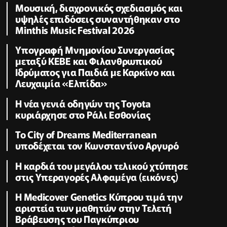
Μουσική, διαχρονικός σχεδιασμός και
υψηλές επιδόσεις συναντήθηκαν στο
Minthis Music Festival 2026
Υπογραφή Μνημονίου Συνεργασίας
μεταξύ ΚΕΒΕ και Φιλανθρωπικού
Ιδρύματος για Παιδιά με Καρκίνο και
Λευχαιμία «Ελπίδα»
Η νέα γενιά οδηγών της Toyota
κυριάρχησε στο Ράλι Εσθονίας
Το City of Dreams Mediterranean
υποδέχεται τον Κωνσταντίνο Αργυρό
Η καρδιά του μεγάλου τελικού χτύπησε
στις Υπεραγορές Αλφαμέγα (εικόνες)
Η Medicover Genetics Κύπρου τιμά την
αριστεία των μαθητών στην Τελετή
Βράβευσης του Παγκύπριου