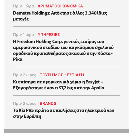
Πριν 1 ώρα
|
ΧΡΗΜΑΤΟΟΙΚΟΝΟΜΙΚΆ
Demetra Holdings: Απέκτησε άλλες 3.340 ίδιες
μετοχές
Πριν 1 ώρα
|
ΥΠΗΡΕΣΙΕΣ
Η Freedom Holding Corp. γενικός εταίρος του
αμερικανικού σταδίου του παγκόσμιου σχολικού
ομαδικού πρωταθλήματος σκακιού στην Κόστα-
Ρίκα
Πριν 2 ώρες
|
ΤΟΥΡΙΣΜΟΣ - ΕΣΤΙΑΣΗ
Κι επίσημα σε αμερικανικά χέρια η EasyJet –
Εξαγοράστηκε έναντι $7,7 δις από την Apollo
Πριν 2 ώρες
|
BRANDS
Το Kia PV5 πρώτο σε πωλήσεις στα ηλεκτρικά van
στην Ευρώπη