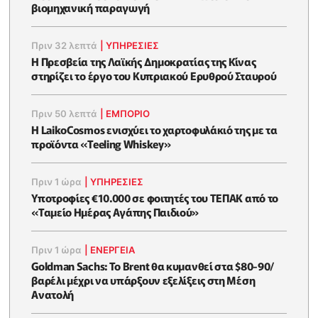
βιομηχανική παραγωγή
Πριν 32 λεπτά
|
ΥΠΗΡΕΣΙΕΣ
Η Πρεσβεία της Λαϊκής Δημοκρατίας της Κίνας
στηρίζει το έργο του Κυπριακού Ερυθρού Σταυρού
Πριν 50 λεπτά
|
ΕΜΠΟΡΙΟ
Η LaikoCosmos ενισχύει το χαρτοφυλάκιό της με τα
προϊόντα «Teeling Whiskey»
Πριν 1 ώρα
|
ΥΠΗΡΕΣΙΕΣ
Υποτροφίες €10.000 σε φοιτητές του ΤΕΠΑΚ από το
«Ταμείο Ημέρας Αγάπης Παιδιού»
Πριν 1 ώρα
|
ΕΝΈΡΓΕΙΑ
Goldman Sachs: Το Brent θα κυμανθεί στα $80-90/
βαρέλι μέχρι να υπάρξουν εξελίξεις στη Μέση
Ανατολή