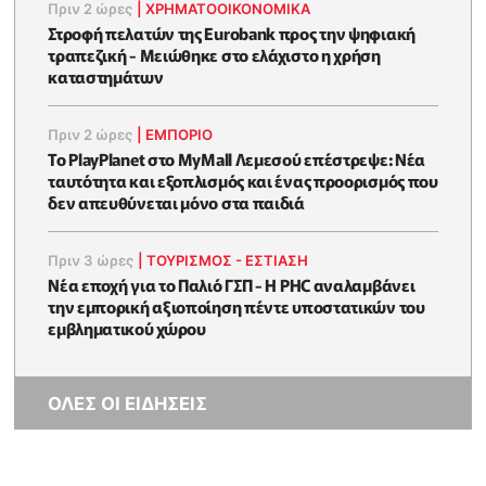
Πριν 2 ώρες
|
ΧΡΗΜΑΤΟΟΙΚΟΝΟΜΙΚΆ
Στροφή πελατών της Eurobank προς την ψηφιακή
τραπεζική - Μειώθηκε στο ελάχιστο η χρήση
καταστημάτων
Πριν 2 ώρες
|
ΕΜΠΟΡΙΟ
Το PlayPlanet στο MyMall Λεμεσού επέστρεψε: Νέα
ταυτότητα και εξοπλισμός και ένας προορισμός που
δεν απευθύνεται μόνο στα παιδιά
Πριν 3 ώρες
|
ΤΟΥΡΙΣΜΟΣ - ΕΣΤΙΑΣΗ
Νέα εποχή για το Παλιό ΓΣΠ - Η PHC αναλαμβάνει
την εμπορική αξιοποίηση πέντε υποστατικών του
εμβληματικού χώρου
ΟΛΕΣ ΟΙ ΕΙΔΗΣΕΙΣ