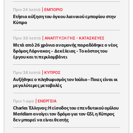
Πριν 24 λεπτά
|
ΕΜΠΟΡΙΟ
Ετήσια αύξηση του όγκου λιανικού εμπορίου στην
Κύπρο
Πριν 30 λεπτά
|
ΑΝΑΠΤΥΞΗ ΓΗΣ - ΚΑΤΑΣΚΕΥΕΣ
Μετά από 26 χρόνια αναμονής παραδόθηκε ο νέος
δρόμος Λάρνακας – Δεκέλειας - Το κόστος του
έργου και τι περιλαμβάνει
Πριν 38 λεπτά
|
ΚΥΠΡΟΣ
Aυξήθηκε o πληθωρισμός τον Ιούλιο - Ποιες είναι οι
μεγαλύτερες μεταβολές
Πριν 1 ώρα
|
ΕΝΈΡΓΕΙΑ
Charles Έλληνας: Η είσοδος του επενδυτικού ομίλου
Meridiam ανοίγει τον δρόμο για τον GSI, η Κύπρος
δεν μπορεί να είναι θεατής