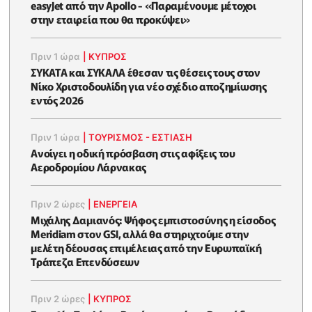
easyJet από την Apollo - «Παραμένουμε μέτοχοι
στην εταιρεία που θα προκύψει»
Πριν 1 ώρα
|
ΚΥΠΡΟΣ
ΣΥΚΑΤΑ και ΣΥΚΑΛΑ έθεσαν τις θέσεις τους στον
Νίκο Χριστοδουλίδη για νέο σχέδιο αποζημίωσης
εντός 2026
Πριν 1 ώρα
|
ΤΟΥΡΙΣΜΟΣ - ΕΣΤΙΑΣΗ
Ανοίγει η οδική πρόσβαση στις αφίξεις του
Αεροδρομίου Λάρνακας
Πριν 2 ώρες
|
ΕΝΈΡΓΕΙΑ
Μιχάλης Δαμιανός: Ψήφος εμπιστοσύνης η είσοδος
Meridiam στον GSI, αλλά θα στηριχτούμε στην
μελέτη δέουσας επιμέλειας από την Ευρωπαϊκή
Τράπεζα Επενδύσεων
Πριν 2 ώρες
|
ΚΥΠΡΟΣ