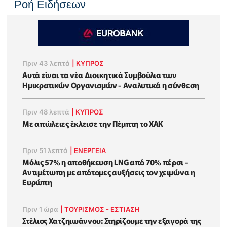
Ροή Ειδήσεων
Πριν 43 λεπτά
|
ΚΥΠΡΟΣ
Αυτά είναι τα νέα Διοικητικά Συμβούλια των
Ημικρατικών Οργανισμών - Αναλυτικά η σύνθεση
Πριν 48 λεπτά
|
ΚΥΠΡΟΣ
Με απώλειες έκλεισε την Πέμπτη το ΧΑΚ
Πριν 51 λεπτά
|
ΕΝΈΡΓΕΙΑ
Μόλις 57% η αποθήκευση LNG από 70% πέρσι -
Αντιμέτωπη με απότομες αυξήσεις τον χειμώνα η
Ευρώπη
Πριν 1 ώρα
|
ΤΟΥΡΙΣΜΟΣ - ΕΣΤΙΑΣΗ
Στέλιος Χατζηιωάννου: Στηρίζουμε την εξαγορά της