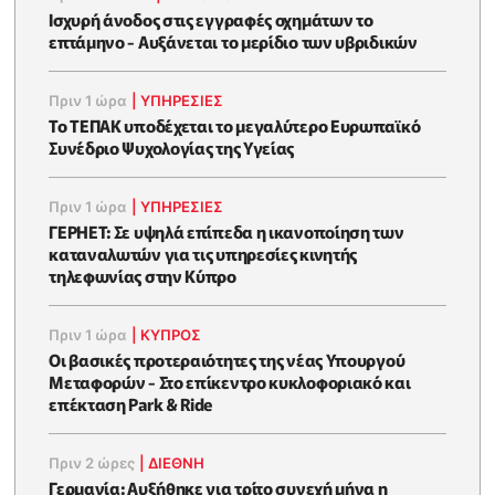
Ισχυρή άνοδος στις εγγραφές οχημάτων το
επτάμηνο - Αυξάνεται το μερίδιο των υβριδικών
Πριν 1 ώρα
|
ΥΠΗΡΕΣΙΕΣ
Το ΤΕΠΑΚ υποδέχεται το μεγαλύτερο Ευρωπαϊκό
Συνέδριο Ψυχολογίας της Υγείας
Πριν 1 ώρα
|
ΥΠΗΡΕΣΙΕΣ
ΓΕΡΗΕΤ: Σε υψηλά επίπεδα η ικανοποίηση των
καταναλωτών για τις υπηρεσίες κινητής
τηλεφωνίας στην Κύπρο
Πριν 1 ώρα
|
ΚΥΠΡΟΣ
Οι βασικές προτεραιότητες της νέας Υπουργού
Μεταφορών - Στο επίκεντρο κυκλοφοριακό και
επέκταση Park & Ride
Πριν 2 ώρες
|
ΔΙΕΘΝΗ
Γερμανία: Αυξήθηκε για τρίτο συνεχή μήνα η