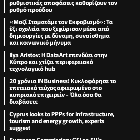
ρυθμιστικές αποφάσεις καθορίζουν τον
ρυθμό προόδου
«Μαζί Σταματάμε τον Εκφοβισμό»: Τα
έξι σχολεία που ξεχώρισαν μέσα από
δημιουργίες με δύναμη, συναίσθημα
και κοινωνικό μήνυμα
Ilya Aristov: Η DataArt επενδύει στην
Κύπρο και χτίζει περιφερειακό
τεχνολογικό hub
20 χρόνια IN Business! Κυκλοφόρησε το
επετειακό τεύχος αφιερωμένο στο
κυπριακό επιχειρείν - Όλα όσα θα
διαβάσετε
Cyprus looks to PPPs for infrastructure,
tourism and energy growth, experts
suggest
European Commission: GSI on EU's