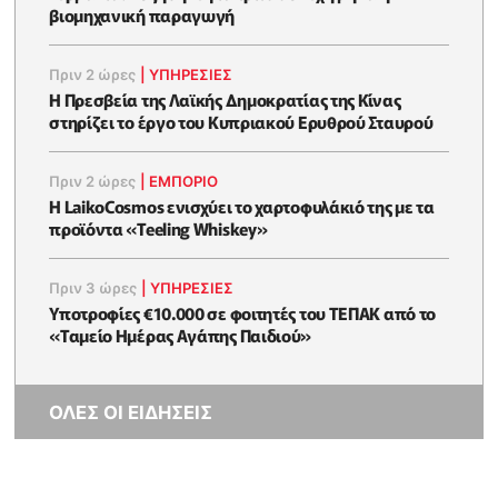
βιομηχανική παραγωγή
Πριν 2 ώρες
|
ΥΠΗΡΕΣΙΕΣ
Η Πρεσβεία της Λαϊκής Δημοκρατίας της Κίνας
στηρίζει το έργο του Κυπριακού Ερυθρού Σταυρού
Πριν 2 ώρες
|
ΕΜΠΟΡΙΟ
Η LaikoCosmos ενισχύει το χαρτοφυλάκιό της με τα
προϊόντα «Teeling Whiskey»
Πριν 3 ώρες
|
ΥΠΗΡΕΣΙΕΣ
Υποτροφίες €10.000 σε φοιτητές του ΤΕΠΑΚ από το
«Ταμείο Ημέρας Αγάπης Παιδιού»
ΟΛΕΣ ΟΙ ΕΙΔΗΣΕΙΣ